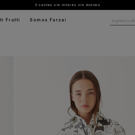
3 cuotas sin interés sin mínimo
Ingrese su B
ti Frutti
Somos Furzai
NOS MÁS BUSCADOS
tido
isa
ater
ado
pera
talon
rito
leco
digan