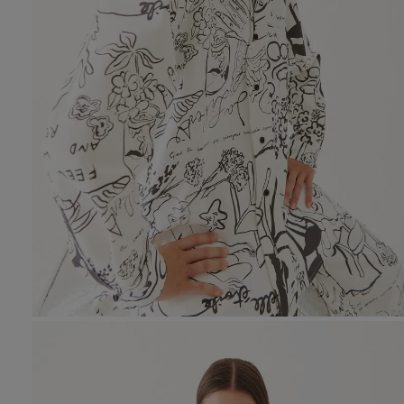
10
.
den