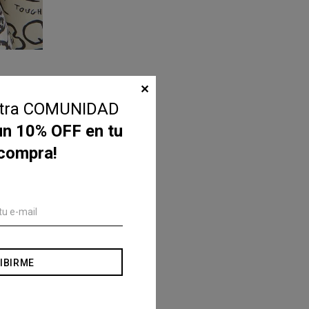
✕
stra COMUNIDAD
un 10% OFF en tu
 compra!
IBIRME