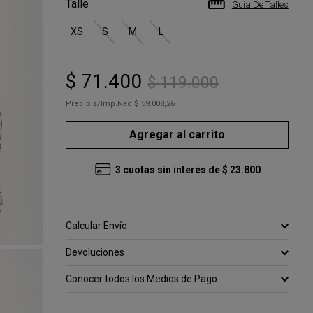
Talle
Guia De Talles
XS
S
M
L
$
71
.
400
$
119
.
000
Precio s/Imp.Nac
$ 59.008,26
Agregar al carrito
3
cuotas sin interés de
$
23
.
800
Calcular Envío
Devoluciones
Conocer todos los Medios de Pago