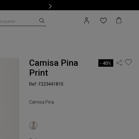
úsqueda
Camisa Pina
40%
Print
F223441810
Camisa Pina