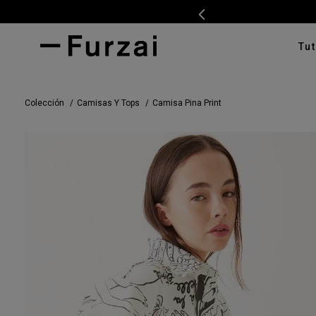
Tut
TÉRMI
Colección
Camisas Y Tops
Camisa Pina Print
1
.
ves
2
.
cam
3
.
swe
4
.
tap
5
.
cam
6
.
pan
7
.
ente
8
.
cha
9
.
car