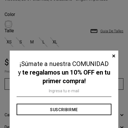
Talle
Guia De Talles
XS
S
M
L
XL
✕
$
74
.
500
$
149
.
000
¡Súmate a nuestra COMUNIDAD
y
te regalamos un 10% OFF en tu
Precio s/Imp.Nac
$ 61.570,25
primer compra!
Agregar al carrito
3
cuotas sin interés de
$
24
.
833
SUSCRIBIRME
Calcular Envío
Devoluciones