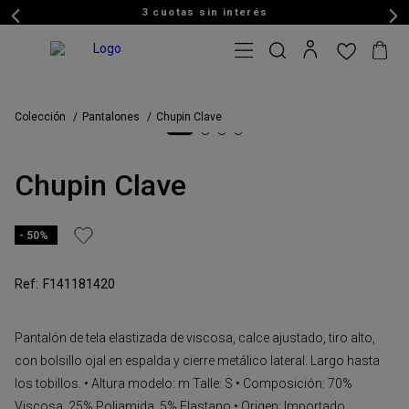
3 cuotas sin interés
Colección
Pantalones
Chupin Clave
Chupin Clave
50%
F141181420
Pantalón de tela elastizada de viscosa, calce ajustado, tiro alto,
con bolsillo ojal en espalda y cierre metálico lateral. Largo hasta
los tobillos. • Altura modelo: m Talle: S • Composición: 70%
Viscosa, 25% Poliamida, 5% Elastano • Origen: Importado