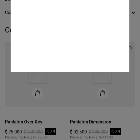
Conocer todos los Medios de Pago
Completá tu look:
Talle
Talle
XS
L
Pantalon Over Key
Pantalon Dimension
COMPRAR
COMPRAR
-
50 %
-
50 %
$
75
.
000
$
150
.
000
$
92
.
500
$
185
.
000
Precio s/Imp.Nac
$ 61.983,47
Precio s/Imp.Nac
$ 76.446,28