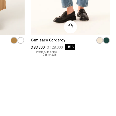
Talle
Camisaco Corderoy
-
35 %
$
83
.
300
$
128
.
000
S
Precio s/Imp.Nac
$ 68.842,98
COMPRAR