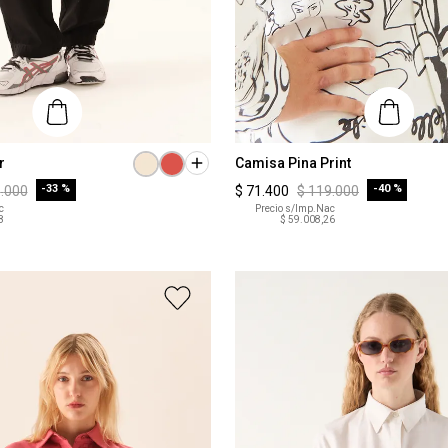
Talle
r
Camisa Pina Print
-
33 %
-
40 %
5
.
000
$
71
.
400
$
119
.
000
XS
c
Precio s/Imp.Nac
8
$ 59.008,26
COMPRAR
COMPRAR