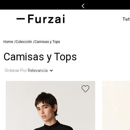
Tut
TÉRMI
Colección
Camisas y Tops
1
.
ves
Camisas y Tops
2
.
cam
3
.
pan
Ordenar Por
Relevancia
4
.
swe
5
.
tap
6
.
cam
7
.
ente
8
.
car
9
.
cha