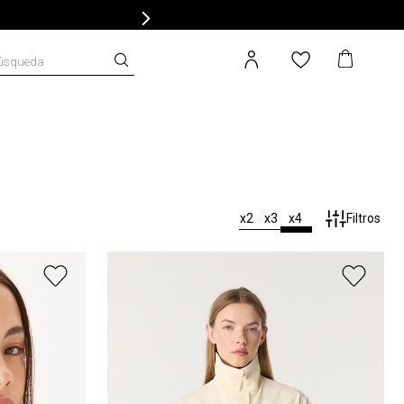
úsqueda
x2
x3
x4