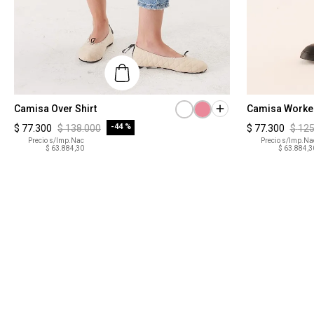
Talle
Talle
Camisa Over Shirt
Camisa Worke
-
44 %
$
77
.
300
$
138
.
000
$
77
.
300
$
12
XS
XS
Precio s/Imp.Nac
Precio s/Imp.Na
$ 63.884,30
$ 63.884,3
COMPRAR