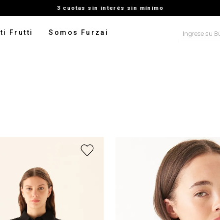
3 cuotas sin interés sin mínimo
Ingrese su B
ti Frutti
Somos Furzai
NOS MÁS BUSCADOS
tido
isa
talon
ater
ado
pera
rito
digan
leco