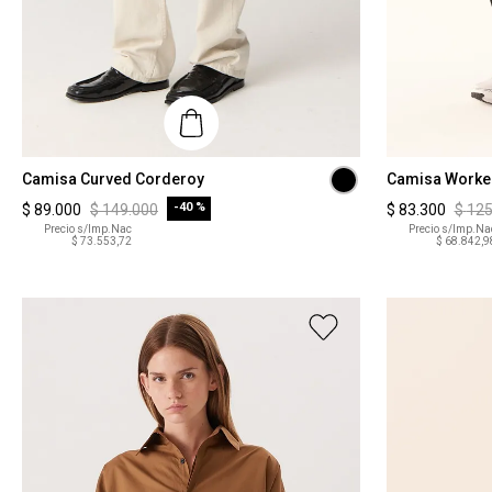
Talle
Talle
Camisa Curved Corderoy
Camisa Worke
-
40 %
$
89
.
000
$
149
.
000
$
83
.
300
$
12
S
XS
Precio s/Imp.Nac
Precio s/Imp.Na
$ 73.553,72
$ 68.842,9
COMPRAR