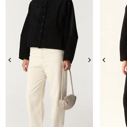
10
.
den