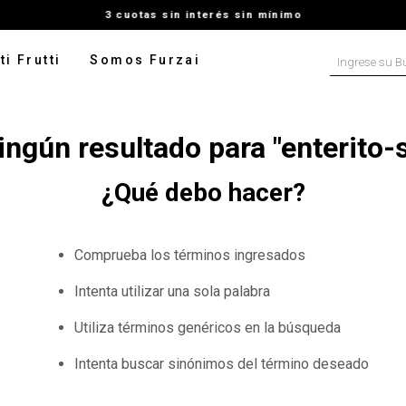
3 cuotas sin interés sin mínimo
Ingrese su B
ti Frutti
Somos Furzai
NOS MÁS BUSCADOS
ngún resultado para "
enterito-
tido
isa
¿Qué debo hacer?
ater
ado
Comprueba los términos ingresados
pera
Intenta utilizar una sola palabra
talon
Utiliza términos genéricos en la búsqueda
rito
Intenta buscar sinónimos del término deseado
leco
digan