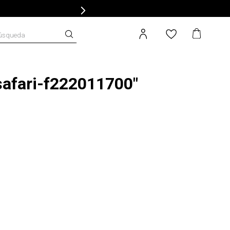
úsqueda
safari-f222011700
"