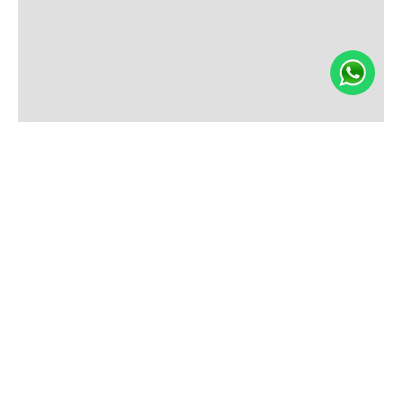
¡Suscríbete a nuestro newsletter y recibí un cupón de
10% OFF en tu primera compra!
SUSCRIBIRME