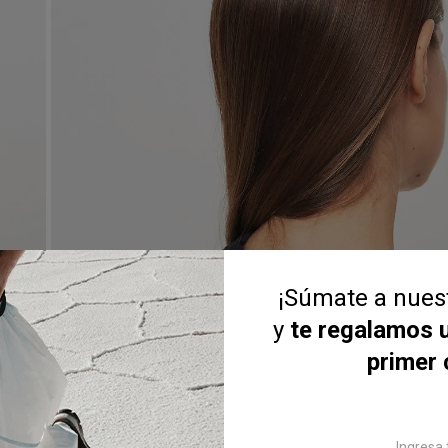
¡Súmate a nue
y
te regalamos 
primer