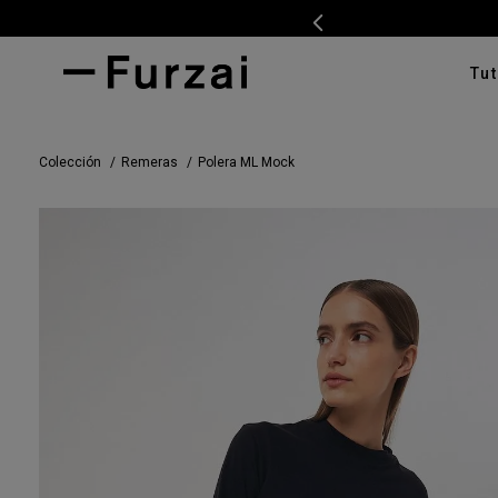
Tut
TÉRMI
Colección
Remeras
Polera ML Mock
1
.
ves
2
.
cam
3
.
pan
4
.
swe
5
.
tap
6
.
cam
7
.
ente
8
.
car
9
.
cha