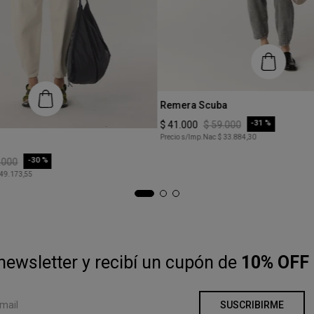
Talle
Remera Scuba
XS
-
31 %
$
41
.
000
$
59
.
000
Precio s/Imp.Nac
$ 33.884,30
COMPRAR
-
30 %
.
000
 49.173,55
COMPRAR
newsletter y recibí un cupón de
10% OFF 
SUSCRIBIRME