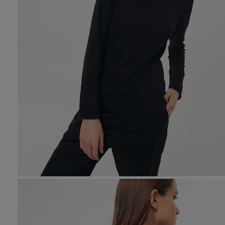
10
.
den