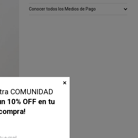
Conocer todos los Medios de Pago
✕
stra COMUNIDAD
un 10% OFF en tu
 compra!