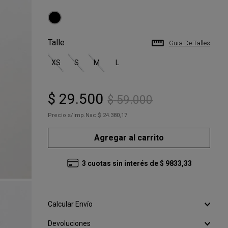
Talle
Guia De Talles
XS
S
M
L
$
29
.
500
$
59
.
000
Precio s/Imp.Nac
$ 24.380,17
Agregar al carrito
3
cuotas sin interés de
$
9833
,
33
Calcular Envío
Devoluciones