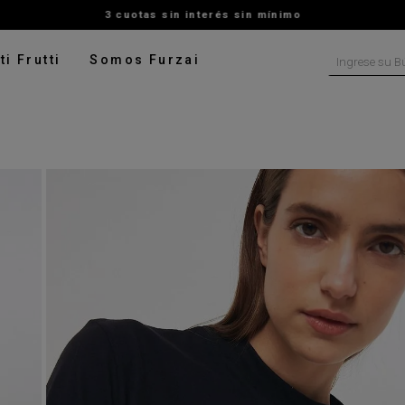
3 cuotas sin interés sin mínimo
Ingrese su B
ti Frutti
Somos Furzai
NOS MÁS BUSCADOS
tido
isa
talon
ater
ado
pera
rito
digan
leco