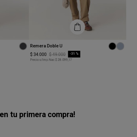
Talle
Talle
Remera Doble U
Reme
S
XS
-
31 %
$
34
.
000
$
49
.
000
$
36
.
Precio s/Imp.Nac
$ 28.099,17
Precio
COMPRAR
en tu primera compra!