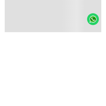
¡Suscríbete a nuestro newsletter y recibí un cupón de
10% OFF en tu primera compra!
SUSCRIBIRME