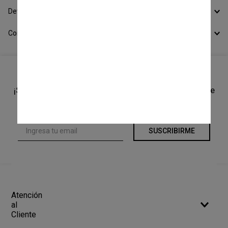
Devoluciones
Conocer todos los Medios de Pago
¡Suscríbete a nuestro newsletter y recibí un cupón de
10% OFF en tu primera compra!
SUSCRIBIRME
Atención
al
Cliente