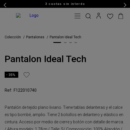
3 cuotas sin interés
Colección
Pantalones
Pantalon Ideal Tech
Pantalon Ideal Tech
35%
F122010740
Pantalón de tejido plano liviano. Tiene tablas delanteras y el calce
es tipo bombé, amplio. Tiene 2 bolsillos en delantero y elástico en
cintura. Acceso por medio de cierre y botón con detalle de marca.
/ Altura modelo: 1,78 m / Talle: S/ Composición: 100% Algodón /