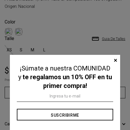
Origen: Nacional
Talle
Guia De Talles
XS
S
M
L
✕
¡Súmate a nuestra COMUNIDAD
$
97
.
000
$
149
.
000
y
te regalamos un 10% OFF en tu
Precio s/Imp.Nac
$ 80.165,29
primer compra!
Agregar al carrito
3
cuotas sin interés de
$
32
.
333
SUSCRIBIRME
Calcular Envío