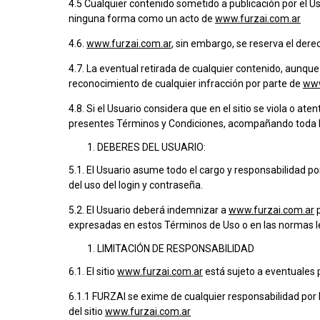
4.5 Cualquier contenido sometido a publicación por el Usu
ninguna forma como un acto de
www.furzai.com.ar
4.6.
www.furzai.com.ar
, sin embargo, se reserva el der
4.7. La eventual retirada de cualquier contenido, aunqu
reconocimiento de cualquier infracción por parte de
www
4.8. Si el Usuario considera que en el sitio se viola o a
presentes Términos y Condiciones, acompañando toda l
DEBERES DEL USUARIO:
5.1. El Usuario asume todo el cargo y responsabilidad por
del uso del login y contraseña.
5.2. El Usuario deberá indemnizar a
www.furzai.com.ar
p
expresadas en estos Términos de Uso o en las normas le
LIMITACIÓN DE RESPONSABILIDAD
6.1. El sitio
www.furzai.com.ar
está sujeto a eventuales 
6.1.1 FURZAI se exime de cualquier responsabilidad por l
del sitio
www.furzai.com.ar