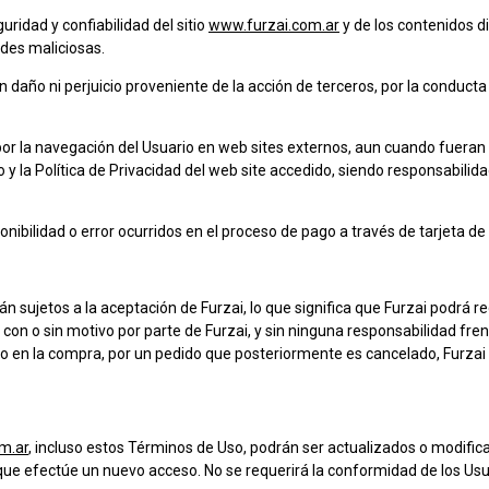
uridad y confiabilidad del sitio
www.furzai.com.ar
y de los contenidos di
des maliciosas.
n daño ni perjuicio proveniente de la acción de terceros, por la conduct
por la navegación del Usuario en web sites externos, aun cuando fueran 
 y la Política de Privacidad del web site accedido, siendo responsabilida
onibilidad o error ocurridos en el proceso de pago a través de tarjeta de 
n sujetos a la aceptación de Furzai, lo que significa que Furzai podrá r
on o sin motivo por parte de Furzai, y sin ninguna responsabilidad fren
do en la compra, por un pedido que posteriormente es cancelado, Furzai
m.ar
, incluso estos Términos de Uso, podrán ser actualizados o modif
que efectúe un nuevo acceso. No se requerirá la conformidad de los Usua