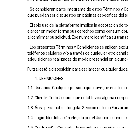
10
.
den
• Se consideran parte integrante de estos Términos y Co
que puedan ser dispuestos en páginas específicas del si
• El solo uso de la plataforma implica la aceptación de t
ejercer en mejor forma sus derechos como consumidor. 
al confirmar su solicitud. Ese número identifica su tran
• Los presentes Términos y Condiciones se aplican excl
teléfonos celulares y/o a través de cualquier otro canal 
adquisiciones realizadas de modo presencial en alguno d
Furzai está a disposición para esclarecer cualquier duda
DEFINICIONES
1.1. Usuarios: Cualquier persona que navegue en el siti
1.2. Cliente: Todo Usuario que establezca alguna compra o
1.3. Área personal restringida: Sección del sitio Furzai 
1.4. Login: Identificación elegida por el Usuario cuando 
1.5. Contraseña: Conjunto de caracteres que sirve como 