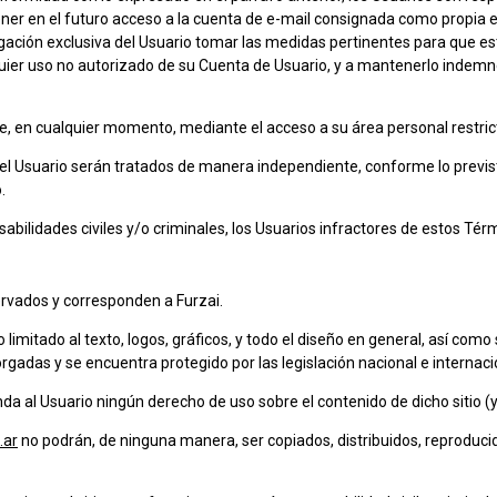
ner en el futuro acceso a la cuenta de e-mail consignada como propia e
ligación exclusiva del Usuario tomar las medidas pertinentes para que e
ier uso no autorizado de su Cuenta de Usuario, y a mantenerlo indemn
te, en cualquier momento, mediante el acceso a su área personal restrict
el Usuario serán tratados de manera independiente, conforme lo previs
.
abilidades civiles y/o criminales, los Usuarios infractores de estos T
ervados y corresponden a Furzai.
o limitado al texto, logos, gráficos, y todo el diseño en general, así co
orgadas y se encuentra protegido por las legislación nacional e internaci
nda al Usuario ningún derecho de uso sobre el contenido de dicho sitio (
.ar
no podrán, de ninguna manera, ser copiados, distribuidos, reproduci