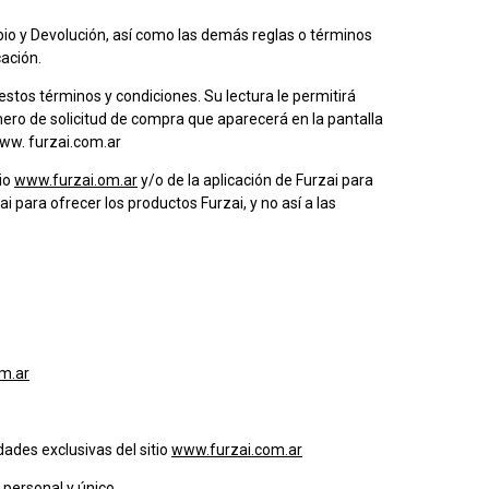
mbio y Devolución, así como las demás reglas o términos
ación.
estos términos y condiciones. Su lectura le permitirá
ro de solicitud de compra que aparecerá en la pantalla
www. furzai.com.ar
tio
www.furzai.om.ar
y/o de la aplicación de Furzai para
i para ofrecer los productos Furzai, y no así a las
m.ar
dades exclusivas del sitio
www.furzai.com.ar
 personal y único.