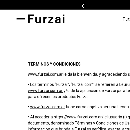
Tut
TÉRMI
1
.
ves
2
.
cam
TÉRMINOS Y CONDICIONES
3
.
pan
www.furzai.com.ar
le da la bienvenida, y agradeciendo s
4
.
swe
• Los términos “Furzai”, “Furzai.com”, se refieren a Leur
5
.
tap
www.furzai.com.ar
y/o de la aplicación de Furzai para t
para ofrecer los productos Furzai.
6
.
cam
•
www.furzai.com.ar
tiene como objetivo ser una tienda 
7
.
ente
• Al acceder a
https://www.furzai.com.ar/
el usuario (i)
8
.
car
documento, denominado Términos y Condiciones de Uso, q
9
.
cha
información que brinda a Furzai es verídica, exacta, act