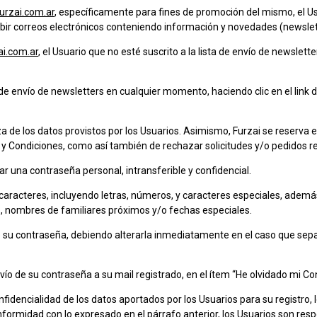
rzai.com.ar
, específicamente para fines de promoción del mismo, el Usu
cibir correos electrónicos conteniendo información y novedades (newslet
i.com.ar
, el Usuario que no esté suscrito a la lista de envío de newsle
ta de envío de newsletters en cualquier momento, haciendo clic en el link
eza de los datos provistos por los Usuarios. Asimismo, Furzai se reserv
 y Condiciones, como así también de rechazar solicitudes y/o pedidos r
ar una contraseña personal, intransferible y confidencial.
racteres, incluyendo letras, números, y caracteres especiales, además d
, nombres de familiares próximos y/o fechas especiales.
de su contraseña, debiendo alterarla inmediatamente en el caso que sep
 envío de su contraseña a su mail registrado, en el ítem “He olvidado mi C
fidencialidad de los datos aportados por los Usuarios para su registro
formidad con lo expresado en el párrafo anterior, los Usuarios son res