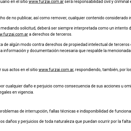
ario en el sitio
www.furzai.com.ar
será responsabilidad civil y criminal
echo de no publicar, así como remover, cualquier contenido considerado 
e mediando solicitud, deberá ser siempre interpretada como un intento 
.furzai.com.ar
a derechos de terceros.
tenta de algún modo contra derechos de propiedad intelectual de terceros d
a información y documentación necesaria que respalde la mencionada 
 sus actos en el sitio
www.furzai.com.ar
, respondiendo, también, por l
or cualquier daño e perjuicio como consecuencia de sus acciones u omi
gales en vigencia.
problemas de interrupción, fallas técnicas e indisponibilidad de funcio
os daños y perjuicios de toda naturaleza que puedan ocurrir por la falt