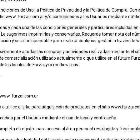
im
ndiciones de Uso, la Política de Privacidad y la Política de Compra, Ca
tio www. furzai.com.ar y/o comunicados a los Usuarios mediante notific
odas y cada una de las condiciones generales y particulares incluidas en 
Le sugerimos imprimirlas y conservarlas. Recuerde tomar nota del núme
sacción y será indispensable para realizar cualquier gestión a través de 
usivamente a todas las compras y actividades realizadas mediante el si
de comercialización utilizado actualmente o que utilice en el futuro Furza
e los locales de Furzai y/o multimarcas.
.
o www. furzai.com.ar
 utilice el sitio para adquisición de productos en el sitio
www.furzai.co
accedida por el Usuario mediante el uso de login y contraseña.
completa el registro para acceso al área personal restringida y funcionali
prueba de identidad del Usuario, cuyo conocimiento debe ser exclusivo,