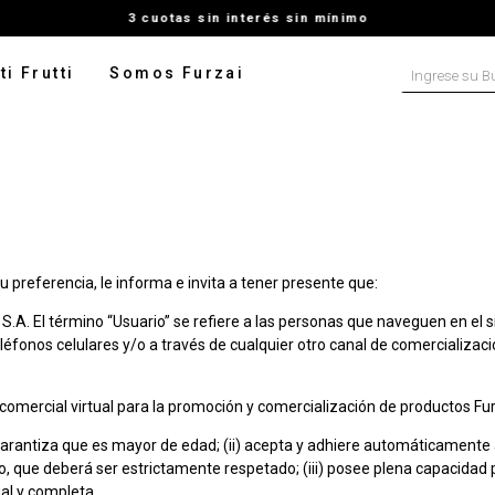
3 cuotas sin interés sin mínimo
Ingrese su B
ti Frutti
Somos Furzai
NOS MÁS BUSCADOS
tido
isa
talon
u preferencia, le informa e invita a tener presente que:
ater
u S.A. El término “Usuario” se refiere a las personas que naveguen en el s
ado
eléfonos celulares y/o a través de cualquier otro canal de comercializaci
pera
comercial virtual para la promoción y comercialización de productos Fur
rito
 garantiza que es mayor de edad; (ii) acepta y adhiere automáticamente
digan
ue deberá ser estrictamente respetado; (iii) posee plena capacidad par
leco
ual y completa.