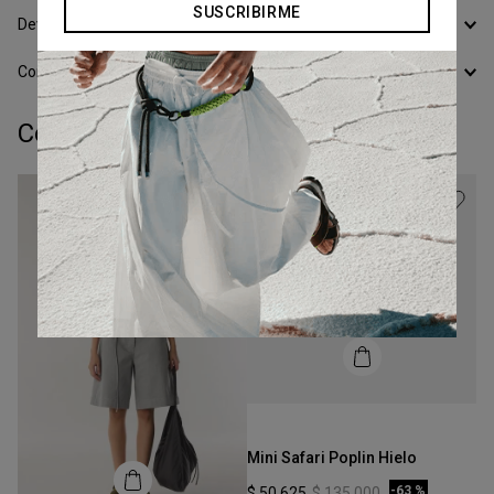
SUSCRIBIRME
Devoluciones
Conocer todos los Medios de Pago
Completá tu look:
Talle
XS
Mini Safari Poplin Hielo
COMPRAR
-
63 %
$
50
.
625
$
135
.
000