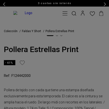
3 cuotas sin interés
Colección
Faldas Y Short
Pollera Estrellas Print
Pollera Estrellas Print
61%
F124442000
Pollera de tejido con caida que tiene una estampa diseñada
exclusivamente para esta temporada. El calce es a la cintura y se
amplia hacia el ruedo. De largo midi con recortes en los laterales. /
Altura modelo: 1,74 m Talle: S / Composición: 100% Tencel /