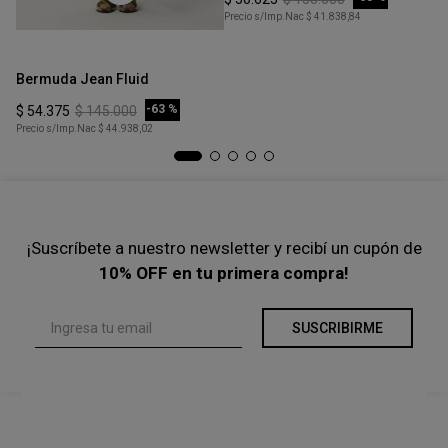
Precio s/Imp.Nac
$ 41.838,84
Talle
Ta
XS
Bermuda Jean Fluid
Bo
COMPRAR
-
63 %
$
54
.
375
$
145
.
000
$
Precio s/Imp.Nac
$ 44.938,02
Pre
¡Suscríbete a nuestro newsletter y recibí un cupón de
10% OFF en tu primera compra!
SUSCRIBIRME