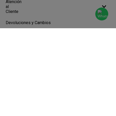
Atención
al
Cliente
Devoluciones y Cambios
Terminos y Condiciones
Ayuda
Contacto
Legales
Botón de arrepentimiento
Libro de quejas