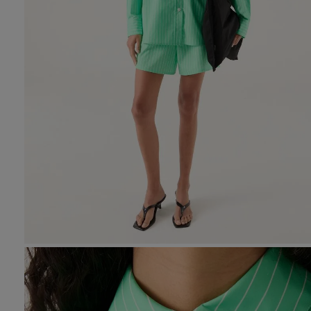
10
.
den