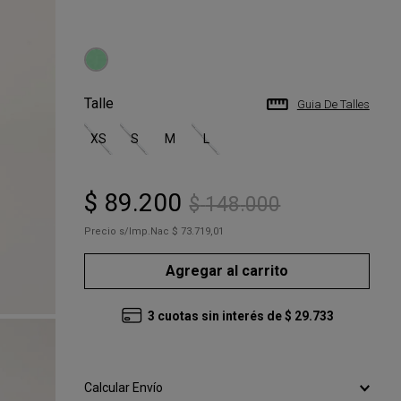
Talle
Guia De Talles
XS
S
M
L
$
89
.
200
$
148
.
000
Precio s/Imp.Nac
$ 73.719,01
Agregar al carrito
3
cuotas sin interés de
$
29
.
733
Calcular Envío