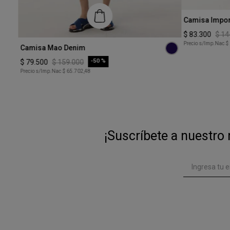
Talle
Camisa Impor
XS
$
83
.
300
$
14
Talle
Precio s/Imp.Nac
$
Camisa Mao Denim
XS
-
50 %
$
79
.
500
$
159
.
000
Precio s/Imp.Nac
$ 65.702,48
COMPRAR
¡Suscríbete a nuestro 