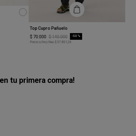
Talle
Top 
XS
$
86
.
Talle
Precio
Top Cupro Pañuelo
S
-
50 %
$
70
.
000
$
140
.
000
Precio s/Imp.Nac
$ 57.851,24
COMPRAR
en tu primera compra!