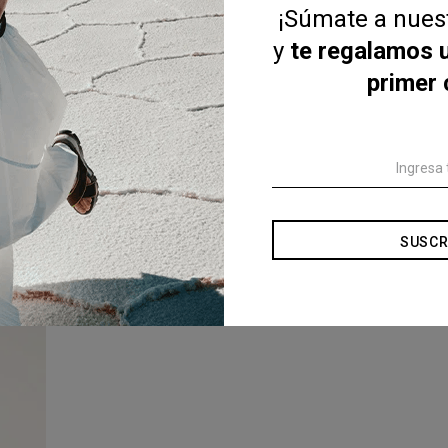
¡Súmate a nue
y
te regalamos 
primer
SUSCR