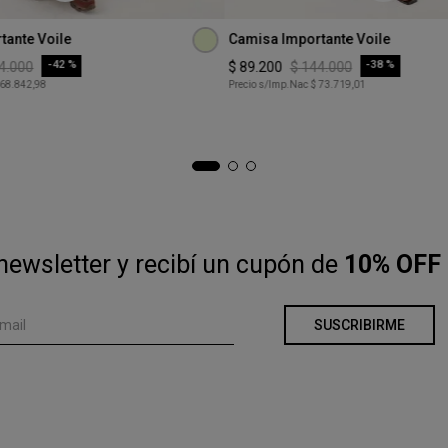
Talle
tante Voile
Camisa Importante Voile
XS
-
42 %
-
38 %
4
.
000
$
89
.
200
$
144
.
000
 68.842,98
Precio s/Imp.Nac
$ 73.719,01
COMPRAR
COMPRAR
newsletter y recibí un cupón de
10% OFF 
SUSCRIBIRME