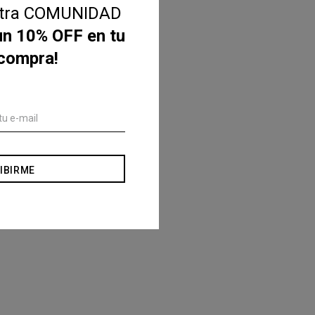
stra COMUNIDAD
un 10% OFF en tu
 compra!
IBIRME