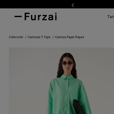
Tut
TÉRMI
Colección
Camisas Y Tops
Camisa Paper Rayas
1
.
ves
2
.
cam
3
.
swe
4
.
pan
5
.
cam
6
.
car
7
.
ente
8
.
tap
9
.
cha