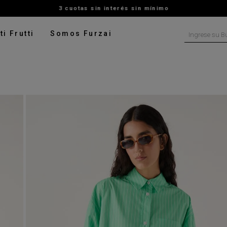
3 cuotas sin interés sin mínimo
Ingrese su B
ti Frutti
Somos Furzai
NOS MÁS BUSCADOS
tido
isa
ater
talon
pera
digan
rito
ado
leco