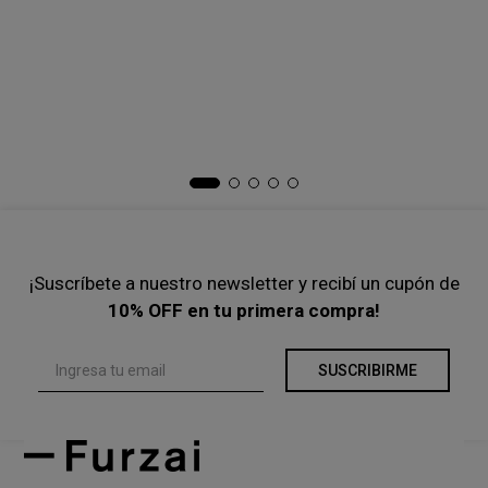
-
40 %
-
38 %
$
71
.
000
$
119
.
000
$
89
.
200
$
144
.
000
Precio s/Imp.Nac
$ 58.677,69
Precio s/Imp.Nac
$ 73.719,01
Ta
To
$
Pre
¡Suscríbete a nuestro newsletter y recibí un cupón de
10% OFF en tu primera compra!
SUSCRIBIRME