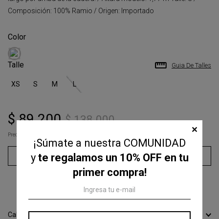
Composición: 100% Ramio / Origen: Importado
Talle
Guia De Talles
XS
S
M
L
$
89
.
200
$
138
.
000
✕
Precio s/Imp.Nac
$ 73.719,01
¡Súmate a nuestra COMUNIDAD
Agregar al carrito
y
te regalamos un 10% OFF en tu
primer compra!
3
cuotas sin interés de
$
29
.
733
Calcular Envío