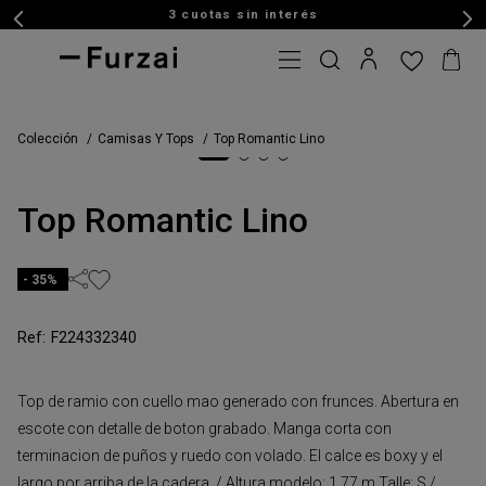
3 cuotas sin interés
Colección
Camisas Y Tops
Top Romantic Lino
Top Romantic Lino
35%
F224332340
Top de ramio con cuello mao generado con frunces. Abertura en
escote con detalle de boton grabado. Manga corta con
terminacion de puños y ruedo con volado. El calce es boxy y el
largo por arriba de la cadera. / Altura modelo: 1,77 m Talle: S /