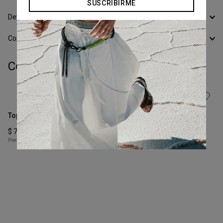
SUSCRIBIRME
Devoluciones
Conocer todos los Medios de Pago
Completá tu look:
Talle
Talle
S
XS
Top Sastre
Camisa Importante Voile
COMPRAR
COMPRAR