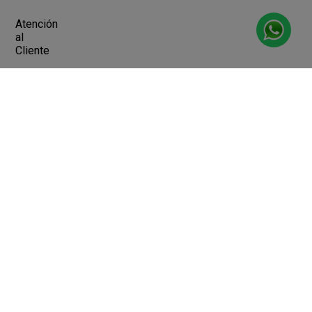
Atención
al
Cliente
Devoluciones y Cambios
Terminos y Condiciones
Ayuda
Contacto
Legales
Botón de arrepentimiento
Libro de quejas