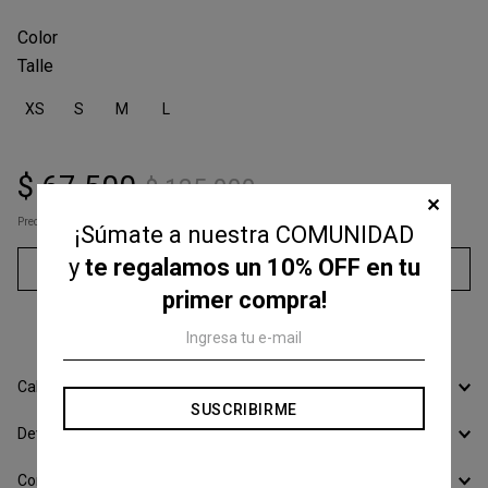
Talle
XS
S
M
L
$
67
.
500
$
135
.
000
✕
Precio s/Imp.Nac
$ 55.785,12
¡Súmate a nuestra COMUNIDAD
y
te regalamos un 10% OFF en tu
Agregar al carrito
primer compra!
3
cuotas sin interés de
$
22
.
500
Calcular Envío
SUSCRIBIRME
Devoluciones
Conocer todos los Medios de Pago