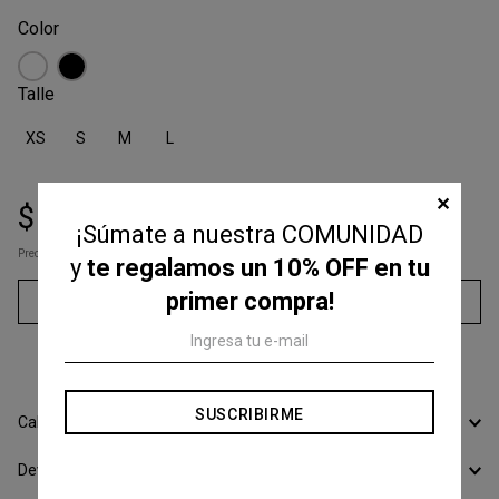
Talle
XS
S
M
L
✕
$
32
.
000
$
80
.
000
¡Súmate a nuestra COMUNIDAD
Precio s/Imp.Nac
$ 26.446,28
y
te regalamos un 10% OFF en tu
primer compra!
Agregar al carrito
3
cuotas sin interés de
$
10
.
666
SUSCRIBIRME
Calcular Envío
Devoluciones