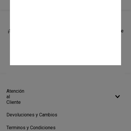
¡Suscríbete a nuestro newsletter y recibí un cupón de
10% OFF en tu primera compra!
SUSCRIBIRME
Atención
al
Cliente
Devoluciones y Cambios
Terminos y Condiciones