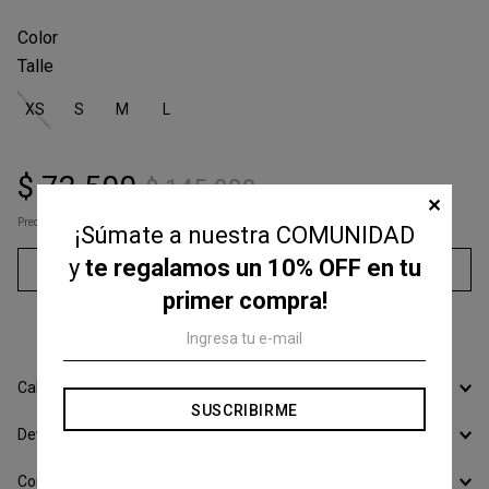
Talle
XS
S
M
L
$
72
.
500
$
145
.
000
✕
Precio s/Imp.Nac
$ 59.917,36
¡Súmate a nuestra COMUNIDAD
y
te regalamos un 10% OFF en tu
Agregar al carrito
primer compra!
3
cuotas sin interés de
$
24
.
166
Calcular Envío
SUSCRIBIRME
Devoluciones
Conocer todos los Medios de Pago