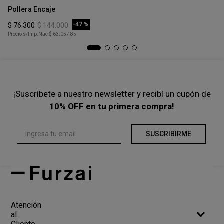
XS
Pollera Encaje
Be
COMPRAR
-
47 %
$
76
.
300
$
144
.
000
$
Precio s/Imp.Nac
$ 63.057,85
Pre
¡Suscríbete a nuestro newsletter y recibí un cupón de
10% OFF en tu primera compra!
SUSCRIBIRME
Atención
al