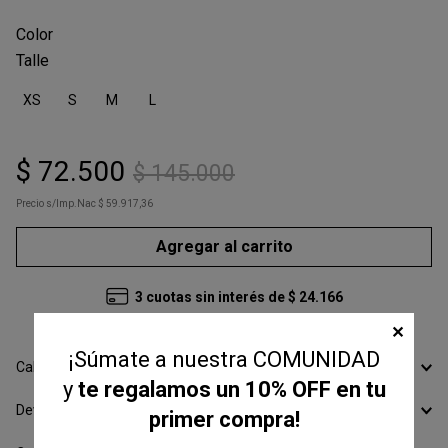
Talle
XS
S
M
L
$
72
.
500
$
145
.
000
Precio s/Imp.Nac
$ 59.917,36
Agregar al carrito
3
cuotas sin interés de
$
24
.
166
✕
¡Súmate a nuestra COMUNIDAD
Calcular Envío
y
te regalamos un 10% OFF en tu
Devoluciones
primer compra!