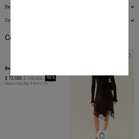
Devoluciones
Conocer todos los Medios de Pago
Completá tu look:
Talle
XS
Bermuda Jean Fluid
COMPRAR
-
50 %
$
72
.
500
$
145
.
000