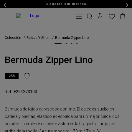
3 cuotas sin interés
Colección
Faldas Y Short
Bermuda Zipper Lino
Bermuda Zipper Lino
25%
F224273100
Bermuda de tejido de viscosa con lino. El calce es suelto en
cadera y piernas, elastico en espalda para un mejor calce, dos
bolsillos laterales y un cierre vislon en la bragueta. Largo por
arriba de la rodilla. / Altura modelo: 1,73 m / Talle: S/