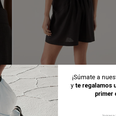
¡Súmate a nue
y
te regalamos 
primer