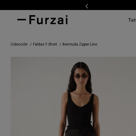
Tut
TÉRMI
Colección
Faldas Y Short
Bermuda Zipper Lino
1
.
ves
2
.
cam
3
.
tap
4
.
swe
5
.
cam
6
.
ente
7
.
pan
8
.
car
9
.
cha