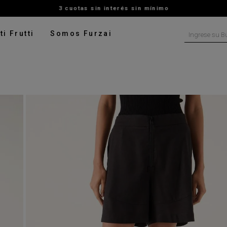
3 cuotas sin interés sin mínimo
Ingrese su B
ti Frutti
Somos Furzai
NOS MÁS BUSCADOS
tido
isa
ado
ater
pera
rito
talon
digan
leco