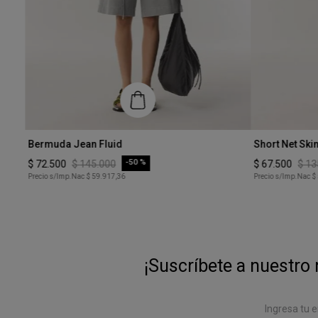
Talle
Talle
Bermuda Jean Fluid
Short Net Ski
XS
XS
-
50 %
$
72
.
500
$
145
.
000
$
67
.
500
$
13
Precio s/Imp.Nac
$ 59.917,36
Precio s/Imp.Nac
$
COMPRAR
¡Suscríbete a nuestro 