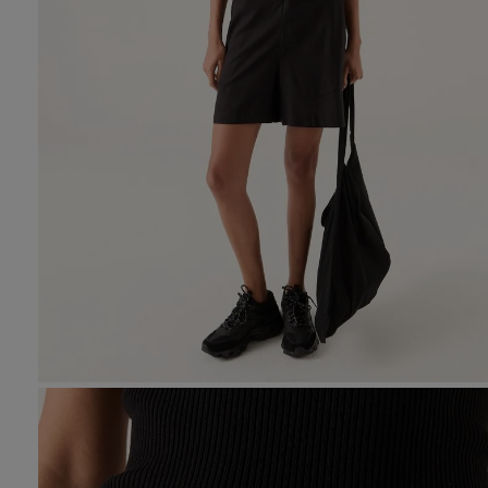
10
.
tre