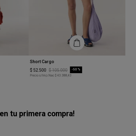
Talle
Talle
Short Cargo
Poll
XS
XS
-
50 %
$
52
.
500
$
105
.
000
$
84
.
Precio s/Imp.Nac
$ 43.388,43
Precio
COMPRAR
en tu primera compra!