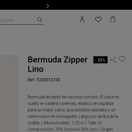
úsqueda
Bermuda Zipper
25%
Lino
F224013100
Bermuda de tejido de viscosa con lino. El calce es
suelto en cadera y piernas, elastico en espalda
para un mejor calce, dos bolsillos laterales y un
cierre vislon en la bragueta. Largo por arriba de la
rodilla. / Altura modelo: 1,73 m / Talle: S/
Composición: 70% Viscosa 30% Lino / Origen: