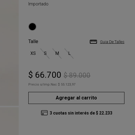
Importado
Talle
Guia De Talles
XS
S
M
L
$
66
.
700
$
89
.
000
Precio s/Imp.Nac
$ 55.123,97
Agregar al carrito
3
cuotas sin interés de
$
22
.
233