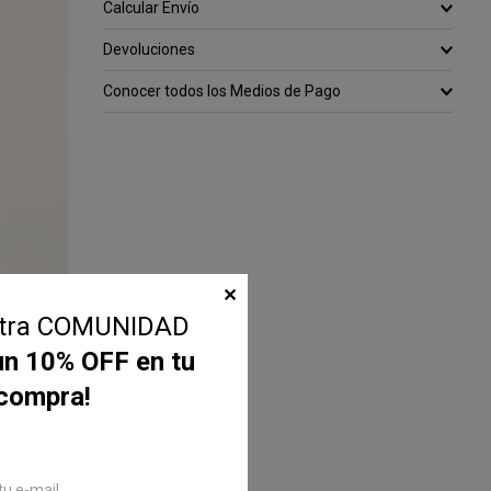
Calcular Envío
Devoluciones
Conocer todos los Medios de Pago
✕
stra COMUNIDAD
un 10% OFF en tu
 compra!