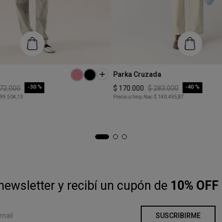
Talle
Parka Cruzada
S
-
30 %
-
40 %
72
.
000
$
170
.
000
$
283
.
000
 99.504,13
Precio s/Imp.Nac
$ 140.495,87
COMPRAR
COMPRAR
newsletter y recibí un cupón de
10% OFF 
SUSCRIBIRME