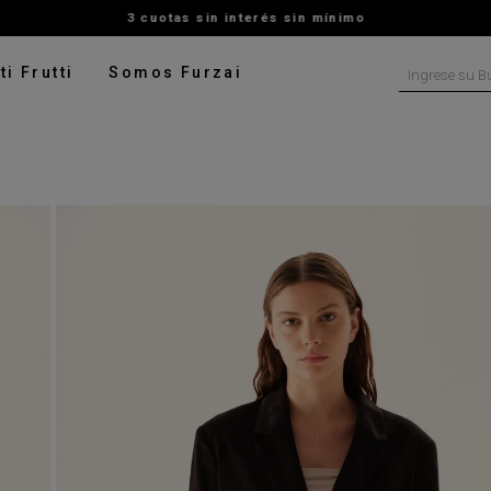
3 cuotas sin interés sin mínimo
Ingrese su B
ti Frutti
Somos Furzai
NOS MÁS BUSCADOS
tido
isa
ado
ater
pera
talon
rito
digan
leco