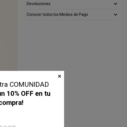
Devoluciones
Conocer todos los Medios de Pago
✕
stra COMUNIDAD
un 10% OFF en tu
 compra!