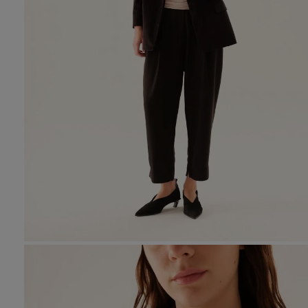
10
.
tre