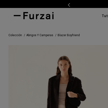
Tut
TÉRMI
Colección
Abrigos Y Camperas
Blazer Boyfriend
1
.
ves
2
.
cam
3
.
tap
4
.
swe
5
.
cam
6
.
pan
7
.
ente
8
.
car
9
.
cha