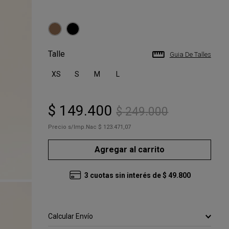
Talle
Guia De Talles
XS
S
M
L
$
149
.
400
$
249
.
000
Precio s/Imp.Nac
$ 123.471,07
Agregar al carrito
3
cuotas sin interés de
$
49
.
800
Calcular Envío