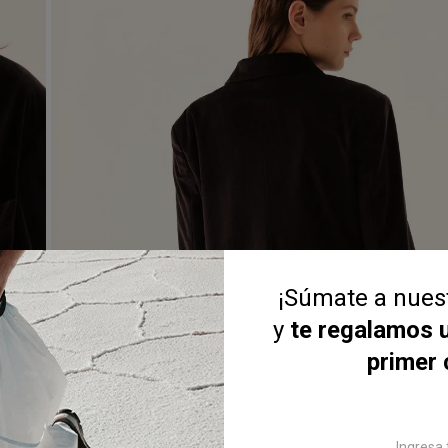
¡Súmate a nue
y
te regalamos 
primer