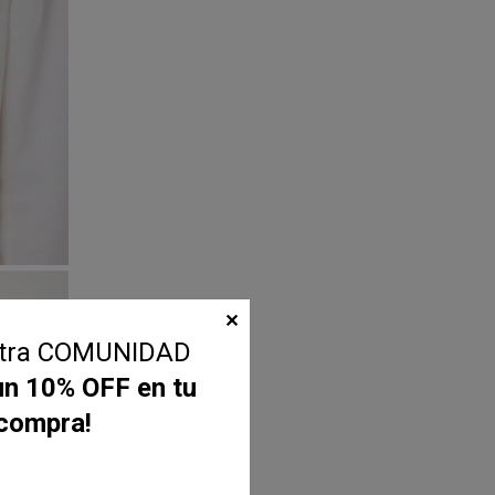
✕
stra COMUNIDAD
un 10% OFF en tu
 compra!