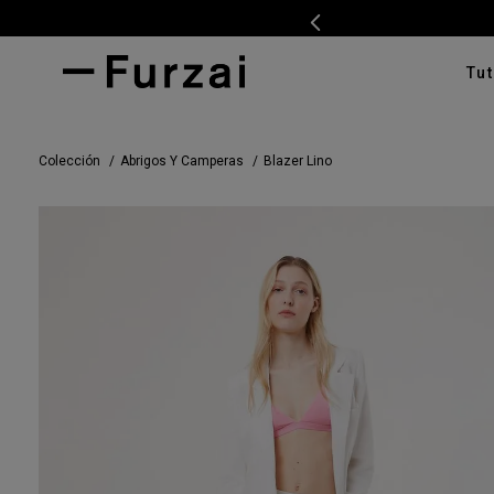
Tut
TÉRMI
Colección
Abrigos Y Camperas
Blazer Lino
1
.
ves
2
.
cam
3
.
tap
4
.
swe
5
.
cam
6
.
pan
7
.
ente
8
.
car
9
.
cha