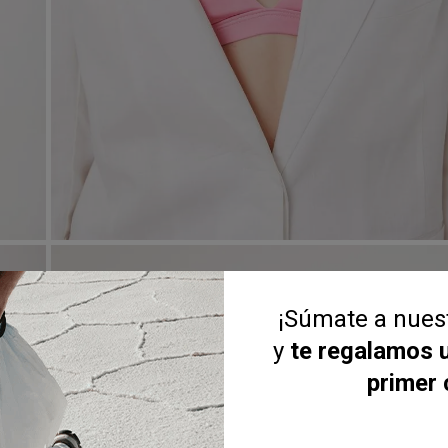
¡Súmate a nue
y
te regalamos 
primer