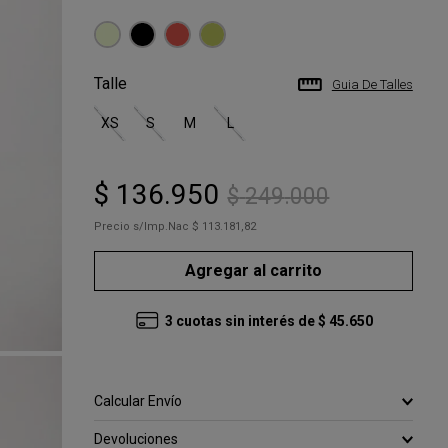
Talle
Guia De Talles
XS
S
M
L
$
136
.
950
$
249
.
000
Precio s/Imp.Nac
$ 113.181,82
Agregar al carrito
3
cuotas sin interés de
$
45
.
650
Calcular Envío
Devoluciones