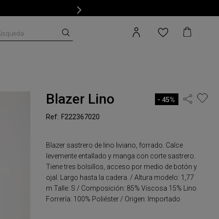
úsqueda
Blazer Lino
45%
F222367020
Blazer sastrero de lino liviano, forrado. Calce
levemente entallado y manga con corte sastrero.
Tiene tres bolsillos, acceso por medio de botón y
ojal. Largo hasta la cadera. / Altura modelo: 1,77
m Talle: S / Composición: 85% Viscosa 15% Lino
Forrería: 100% Poliéster / Origen: Importado