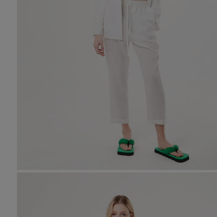
10
.
tre