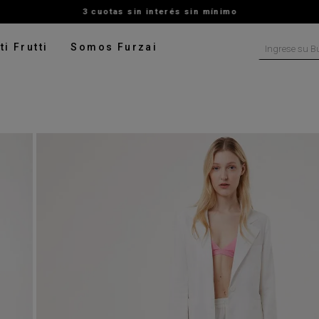
3 cuotas sin interés sin mínimo
Ingrese su B
ti Frutti
Somos Furzai
NOS MÁS BUSCADOS
tido
isa
ado
ater
pera
talon
rito
digan
leco