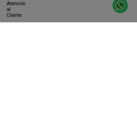
Atención
al
Cliente
Devoluciones y Cambios
Terminos y Condiciones
Ayuda
Contacto
Legales
Botón de arrepentimiento
Libro de quejas