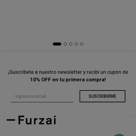
Precio s/Imp.Nac
$ 103.305,79
Precio s/Imp.Nac
$ 90.909,09
Ta
Ch
$
Pre
¡Suscríbete a nuestro newsletter y recibí un cupón de
10% OFF en tu primera compra!
SUSCRIBIRME