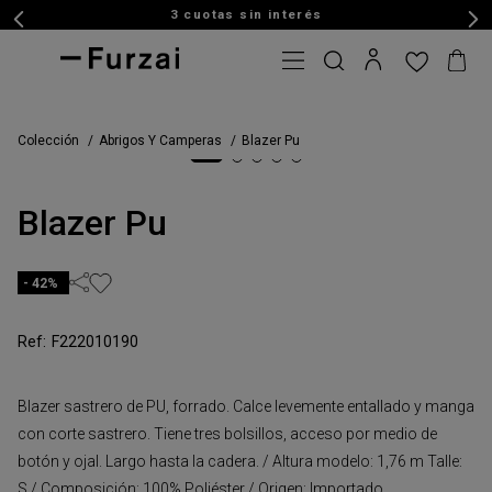
3 cuotas sin interés
Colección
Abrigos Y Camperas
Blazer Pu
Blazer Pu
42%
F222010190
Blazer sastrero de PU, forrado. Calce levemente entallado y manga
con corte sastrero. Tiene tres bolsillos, acceso por medio de
botón y ojal. Largo hasta la cadera. / Altura modelo: 1,76 m Talle:
S / Composición: 100% Poliéster / Origen: Importado