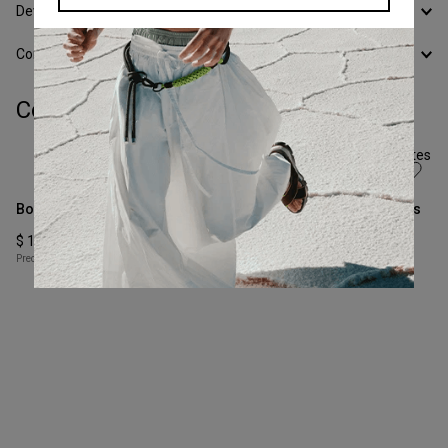
Devoluciones
Conocer todos los Medios de Pago
Completá tu look:
Talle
Talle
XS
XS
Bomber Cargo
Chaqueta Gabardina Recortes
COMPRAR
COMPRAR
-
50 %
-
50 %
$
125
.
000
$
250
.
000
$
110
.
000
$
220
.
000