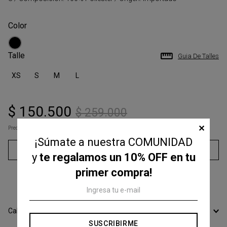
Talle
Guia De Talles
XS
S
M
L
$
150
.
500
$
259
.
000
✕
Precio s/Imp.Nac
$ 124.380,17
¡Súmate a nuestra COMUNIDAD
Agregar al carrito
y
te regalamos un 10% OFF en tu
primer compra!
3
cuotas sin interés de
$
50
.
166
Calcular Envío
SUSCRIBIRME