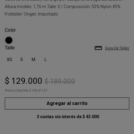
Altura modelo: 1,76 m Talle: S / Composición: 55% Nylon 45%
Poliéster/ Origen: Importado
Talle
Guia De Talles
XS
S
M
L
$
129
.
000
$
189
.
000
Precio s/Imp.Nac
$ 106.611,57
Agregar al carrito
3
cuotas sin interés de
$
43
.
000