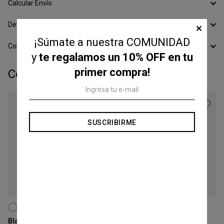
Calcular Envío
Devoluciones
✕
¡Súmate a nuestra COMUNIDAD
Conocer todos los Medios de Pago
y
te regalamos un 10% OFF en tu
primer compra!
Completá tu look:
SUSCRIBIRME
Talle
Talle
XS
XS
Blazer Cruzado
Blazer Boyfriend