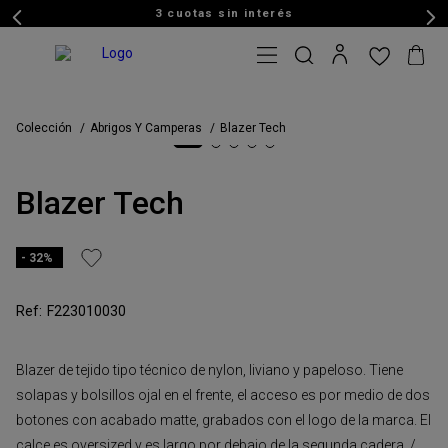
3 cuotas sin interés
Colección
Abrigos Y Camperas
Blazer Tech
Blazer Tech
32%
F223010030
Blazer de tejido tipo técnico de nylon, liviano y papeloso. Tiene
solapas y bolsillos ojal en el frente, el acceso es por medio de dos
botones con acabado matte, grabados con el logo de la marca. El
calce es oversized y es largo por debajo de la segunda cadera. /