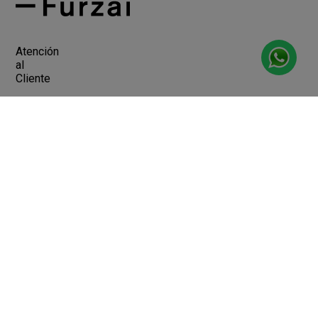
Atención
al
Cliente
Devoluciones y Cambios
Terminos y Condiciones
Ayuda
Contacto
Legales
Botón de arrepentimiento
Libro de quejas