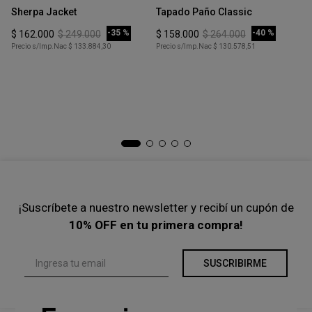
Sherpa Jacket
Tapado Paño Classic
COMPRAR
COMPRAR
-
35 %
-
40 %
$
162
.
000
$
249
.
000
$
158
.
000
$
264
.
000
Precio s/Imp.Nac
$ 133.884,30
Precio s/Imp.Nac
$ 130.578,51
Ta
Ta
$
Pre
¡Suscríbete a nuestro newsletter y recibí un cupón de
10% OFF en tu primera compra!
SUSCRIBIRME