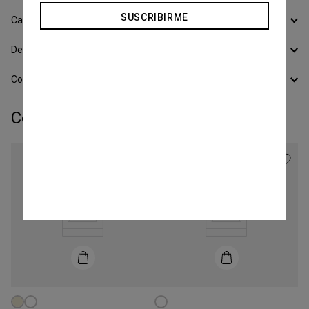
SUSCRIBIRME
Calcular Envío
Devoluciones
Conocer todos los Medios de Pago
Completá tu look:
Talle
Talle
XS
XS