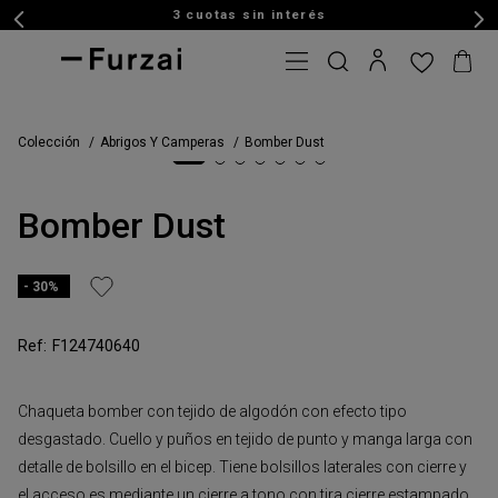
3 cuotas sin interés
Colección
Abrigos Y Camperas
Bomber Dust
Bomber Dust
30%
F124740640
Chaqueta bomber con tejido de algodón con efecto tipo
desgastado. Cuello y puños en tejido de punto y manga larga con
detalle de bolsillo en el bicep. Tiene bolsillos laterales con cierre y
el acceso es mediante un cierre a tono con tira cierre estampado