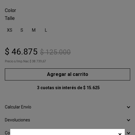
Talle
XS
S
M
L
$
46
.
875
$
125
.
000
Precio s/Imp.Nac
$ 38.739,67
Agregar al carrito
3
cuotas sin interés de
$
15
.
625
Calcular Envío
Devoluciones
Conocer todos los Medios de Pago
✕