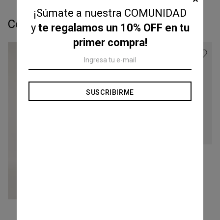
¡Súmate a nuestra COMUNIDAD
Completá tu look:
y
te regalamos un 10% OFF en tu
primer compra!
SUSCRIBIRME
Talle
XS
Mini Safari Poplin Hielo
COMPRAR
-
63 %
$
50
.
625
$
135
.
000
Precio s/Imp.Nac
$ 41.838,84
Talle
Ta
XS