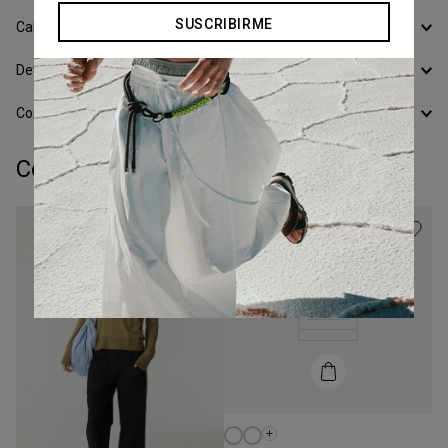
SUSCRIBIRME
Calcular Envío
Devoluciones
Conocer todos los Medios de Pago
Completá tu look:
Talle
XS