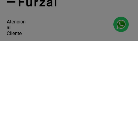
Atención
al
Cliente
Devoluciones y Cambios
Terminos y Condiciones
Ayuda
Contacto
Legales
Botón de arrepentimiento
Libro de quejas