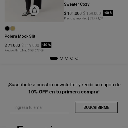
Sweater Cozy
COMPRAR
-
40 %
$
101
.
000
$
169
.
000
Precio s/Imp.Nac
$ 83.471,07
Talle
Ta
XS
Polera Mock Slit
To
COMPRAR
-
40 %
$
71
.
000
$
119
.
000
$
Precio s/Imp.Nac
$ 58.677,69
Pre
¡Suscríbete a nuestro newsletter y recibí un cupón de
10% OFF en tu primera compra!
SUSCRIBIRME