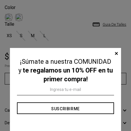
Talle
Guia De Talles
XS
S
M
L
✕
$
74
.
700
$
115
.
000
¡Súmate a nuestra COMUNIDAD
Precio s/Imp.Nac
$ 61.735,54
y
te regalamos un 10% OFF en tu
primer compra!
Agregar al carrito
3
cuotas sin interés de
$
24
.
900
SUSCRIBIRME
Calcular Envío
Devoluciones