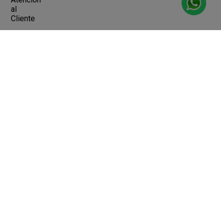
al
Cliente
Devoluciones y Cambios
Terminos y Condiciones
Ayuda
Contacto
Legales
Botón de arrepentimiento
Libro de quejas