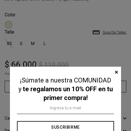
Talle
Guia De Talles
XS
S
M
L
$
66
.
000
$
110
.
000
✕
Precio s/Imp.Nac
$ 54.545,45
¡Súmate a nuestra COMUNIDAD
Agregar al carrito
y
te regalamos un 10% OFF en tu
primer compra!
3
cuotas sin interés de
$
22
.
000
Calcular Envío
SUSCRIBIRME
Devoluciones