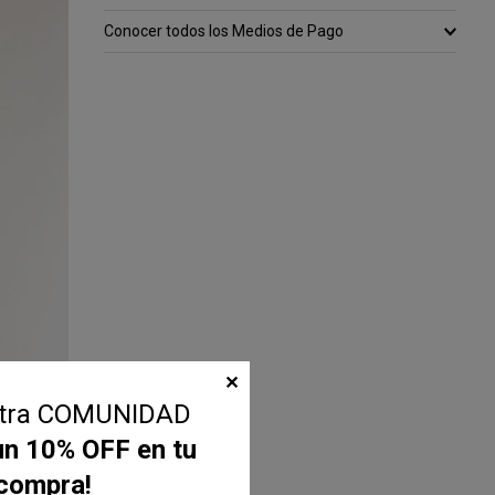
Conocer todos los Medios de Pago
✕
stra COMUNIDAD
un 10% OFF en tu
 compra!