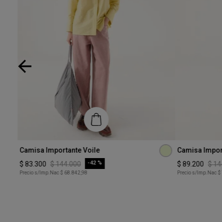
Talle
Talle
Camisa Importante Voile
Camisa Impor
XS
XS
-
42 %
$
83
.
300
$
144
.
000
$
89
.
200
$
14
Precio s/Imp.Nac
$ 68.842,98
Precio s/Imp.Nac
$
COMPRAR