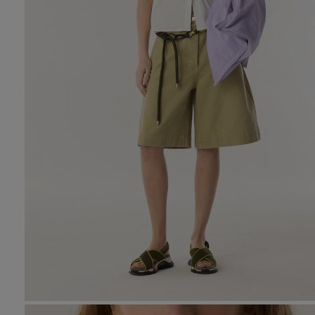
10
.
tre