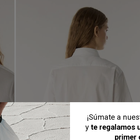
¡Súmate a nue
y
te regalamos 
primer