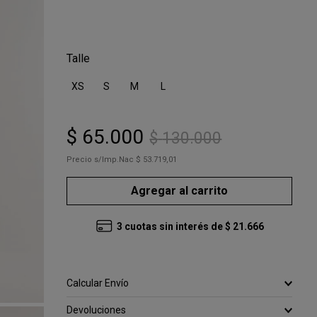
Talle
XS
S
M
L
$
65
.
000
$
130
.
000
Precio s/Imp.Nac
$ 53.719,01
Agregar al carrito
3
cuotas sin interés de
$
21
.
666
Calcular Envío
Devoluciones