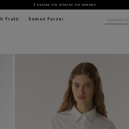
3 cuotas sin interés sin mínimo
Ingrese su B
ti Frutti
Somos Furzai
NOS MÁS BUSCADOS
tido
isa
ado
ater
pera
talon
rito
digan
leco