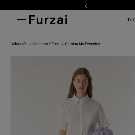
Tut
TÉRMI
Colección
Camisas Y Tops
Camisa Mc Everyday
1
.
ves
2
.
cam
3
.
tap
4
.
swe
5
.
cam
6
.
pan
7
.
ente
8
.
car
9
.
cha