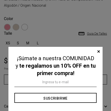
Algodón / Origen: Nacional
Talle
Guia De Talles
XS
S
M
L
✕
¡Súmate a nuestra COMUNIDAD
$
77
.
300
$
148
.
000
y
te regalamos un 10% OFF en tu
Precio s/Imp.Nac
$ 63.884,30
primer compra!
Agregar al carrito
3
cuotas sin interés de
$
25
.
766
SUSCRIBIRME
Calcular Envío