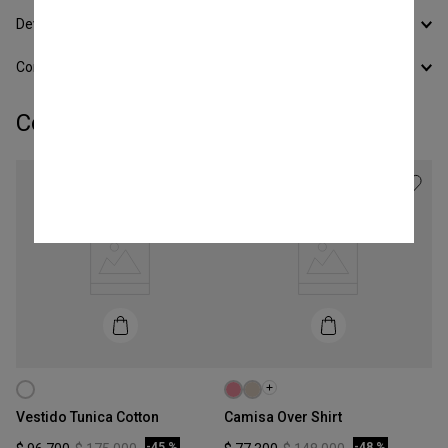
Devoluciones
Conocer todos los Medios de Pago
Completá tu look:
Talle
Talle
XS
XS
Vestido Tunica Cotton
Camisa Over Shirt
COMPRAR
COMPRAR
-
45 %
-
48 %