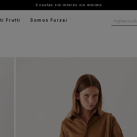
3 cuotas sin interés sin mínimo
Ingrese su B
ti Frutti
Somos Furzai
NOS MÁS BUSCADOS
tido
isa
ado
ater
pera
talon
rito
digan
leco