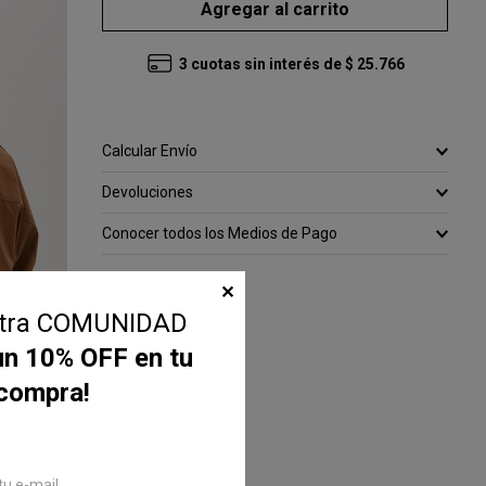
Agregar al carrito
3
cuotas sin interés de
$
25
.
766
Calcular Envío
Devoluciones
Conocer todos los Medios de Pago
✕
stra COMUNIDAD
un 10% OFF en tu
 compra!