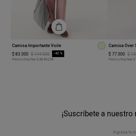
Talle
Talle
Camisa Importante Voile
Camisa Over S
XS
XS
-
42 %
$
83
.
300
$
144
.
000
$
77
.
300
$
13
Precio s/Imp.Nac
$ 68.842,98
Precio s/Imp.Nac
$
COMPRAR
¡Suscríbete a nuestro 