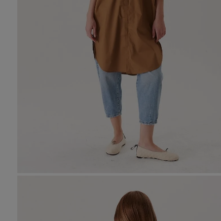
10
.
tre