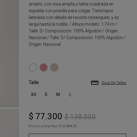
amplio, con sisa amplia y tabla cuadrada en
espalda con presilla para colgar. Tiene tajos
laterales con detalle de recorte rectangular, y es
larga hasta la rodilla. / Altura modelo: 1,74 m /
Talle: S/ Composición: 100% Algodón / Origen:
Nacional / Talle: S/ Composición: 100% Algodón /
Origen: Nacional
Talle
Guia De Talles
XS
S
M
L
$
77
.
300
$
138
.
000
Precio s/Imp.Nac
$ 63.884,30