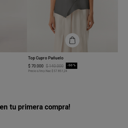
Talle
Blus
XS
$
10
Talle
Precio
Top Cupro Pañuelo
XS
-
50 %
$
70
.
000
$
140
.
000
Precio s/Imp.Nac
$ 57.851,24
COMPRAR
en tu primera compra!