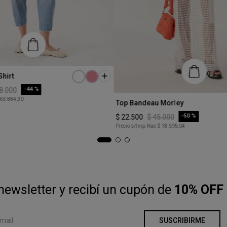
hirt
-
44 %
8
.
000
Talle
 63.884,30
Top Bandeau Morley
COMPRAR
XS
-
50 %
$
22
.
500
$
45
.
000
Precio s/Imp.Nac
$ 18.595,04
COMPRAR
newsletter y recibí un cupón de
10% OFF 
SUSCRIBIRME