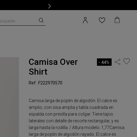
úsqueda
Camisa Over
44%
Shirt
F222970570
Camisa larga de poplin de algodón. El calce es
amplio, con sisa amplia y tabla cuadrada en
espalda con presilla para colgar. Tiene tajos
laterales con detalle de recorte rectangular, y es
larga hasta la rodilla. / Altura modelo: 1,77Camisa
larga de poplin de algodón rayado. El calce es