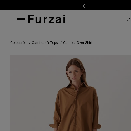
Tut
TÉRMI
Colección
Camisas Y Tops
Camisa Over Shirt
1
.
ves
2
.
cam
3
.
tap
4
.
swe
5
.
cam
6
.
pan
7
.
ente
8
.
car
9
.
cha