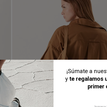
¡Súmate a nue
y
te regalamos 
primer