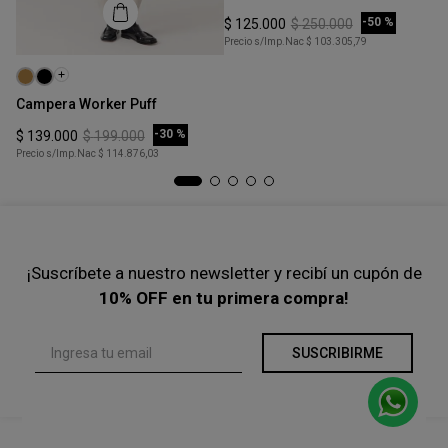
COMPRAR
-
50 %
$
125
.
000
$
250
.
000
Precio s/Imp.Nac
$ 103.305,79
Talle
Ta
XS
Campera Worker Puff
Ca
COMPRAR
-
30 %
$
139
.
000
$
199
.
000
$
Precio s/Imp.Nac
$ 114.876,03
Pre
¡Suscríbete a nuestro newsletter y recibí un cupón de
10% OFF en tu primera compra!
SUSCRIBIRME