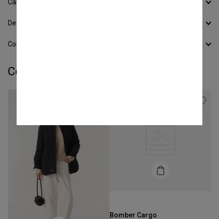
Calcular Envío
Devoluciones
Conocer todos los Medios de Pago
Completá tu look:
Talle
XS
Bomber Cargo