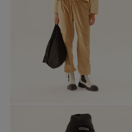
10
.
den