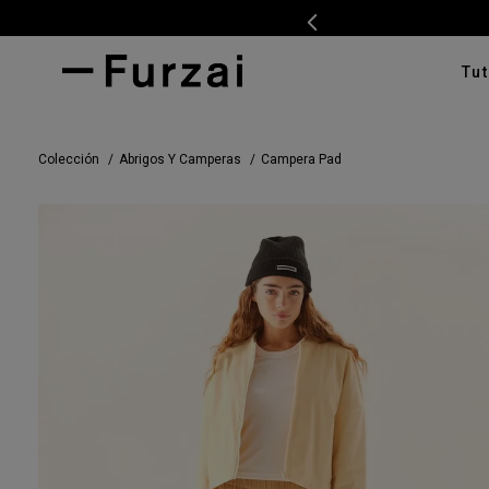
Tut
TÉRMI
Colección
Abrigos Y Camperas
Campera Pad
1
.
ves
2
.
cam
3
.
swe
4
.
tap
5
.
cam
6
.
pan
7
.
ente
8
.
cha
9
.
car