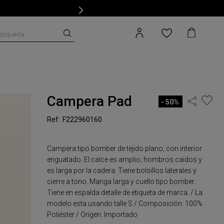
úsqueda
Campera Pad
50%
F222960160
Campera tipo bomber de tejido plano, con interior
enguatado. El calce es amplio, hombros caidos y
es larga por la cadera. Tiene bolsillos laterales y
cierre a tono. Manga larga y cuello tipo bomber.
Tiene en espalda detalle de etiqueta de marca. / La
modelo esta usando talle S / Composición: 100%
Poliéster / Origen: Importado