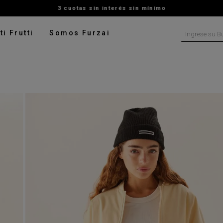
3 cuotas sin interés sin mínimo
Ingrese su B
ti Frutti
Somos Furzai
NOS MÁS BUSCADOS
tido
isa
ater
ado
pera
talon
rito
leco
digan