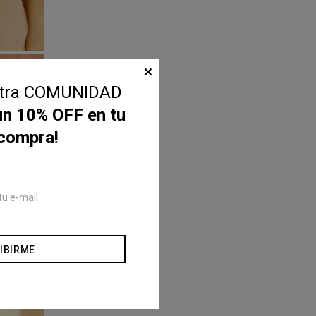
✕
stra COMUNIDAD
un 10% OFF en tu
 compra!
IBIRME