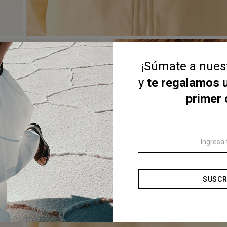
¡Súmate a nue
y
te regalamos 
primer
SUSCR