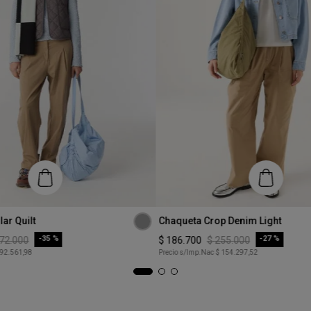
Talle
ar Quilt
Chaqueta Crop Denim Light
XS
-
35 %
-
27 %
72
.
000
$
186
.
700
$
255
.
000
 92.561,98
Precio s/Imp.Nac
$ 154.297,52
COMPRAR
COMPRAR