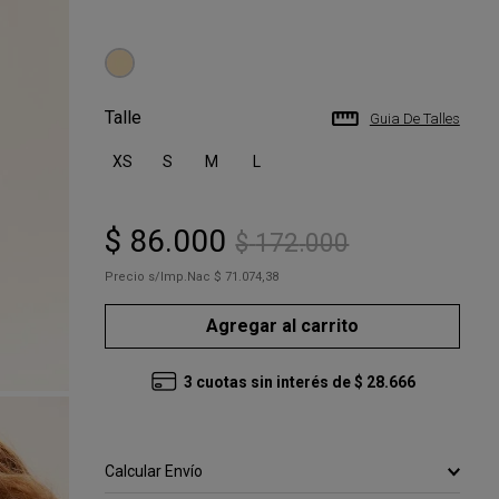
Talle
Guia De Talles
XS
S
M
L
$
86
.
000
$
172
.
000
Precio s/Imp.Nac
$ 71.074,38
Agregar al carrito
3
cuotas sin interés de
$
28
.
666
Calcular Envío