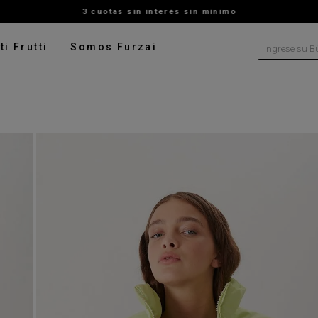
3 cuotas sin interés sin mínimo
Ingrese su B
ti Frutti
Somos Furzai
NOS MÁS BUSCADOS
tido
isa
ater
talon
pera
digan
rito
ado
leco