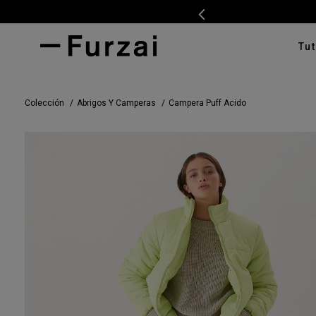
Tut
TÉRMI
Colección
Abrigos Y Camperas
Campera Puff Acido
1
.
ves
2
.
cam
3
.
swe
4
.
pan
5
.
cam
6
.
car
7
.
ente
8
.
tap
9
.
cha