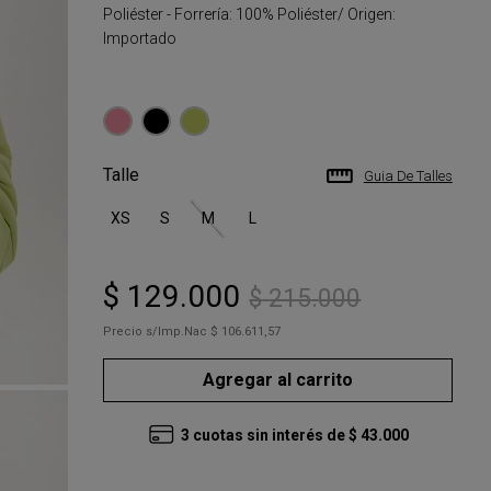
Poliéster - Forrería: 100% Poliéster/ Origen:
Importado
Talle
Guia De Talles
XS
S
M
L
$
129
.
000
$
215
.
000
Precio s/Imp.Nac
$ 106.611,57
Agregar al carrito
3
cuotas sin interés de
$
43
.
000