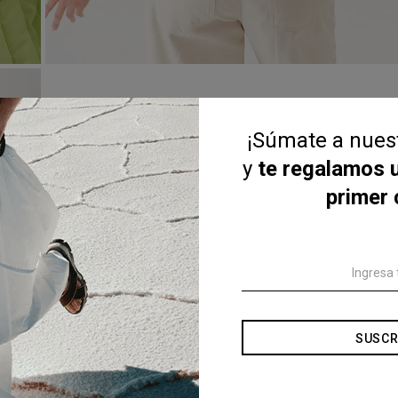
¡Súmate a nue
y
te regalamos 
primer
SUSCR