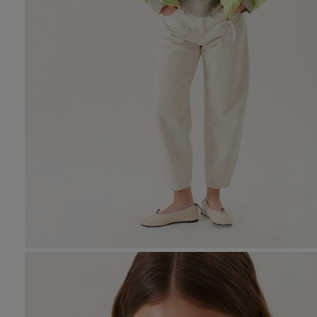
10
.
den