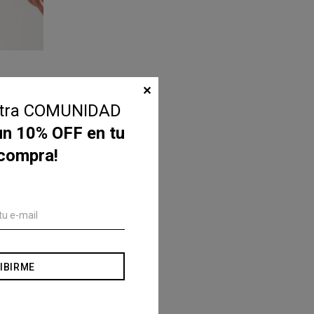
✕
stra COMUNIDAD
un 10% OFF en tu
 compra!
IBIRME