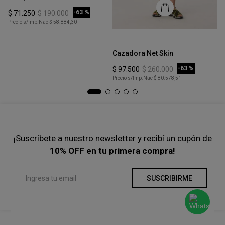
COMPRAR
-
63 %
$
71
.
250
$
190
.
000
Precio s/Imp.Nac
$ 58.884,30
Talle
Ta
S
Cazadora Net Skin
Pa
COMPRAR
-
63 %
$
97
.
500
$
260
.
000
$
Precio s/Imp.Nac
$ 80.578,51
Pre
¡Suscríbete a nuestro newsletter y recibí un cupón de
10% OFF en tu primera compra!
SUSCRIBIRME