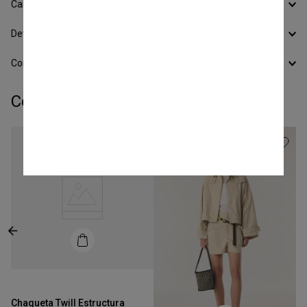
Calcular Envío
Devoluciones
Conocer todos los Medios de Pago
Completá tu look:
Talle
S
Chaqueta Twill Estructura