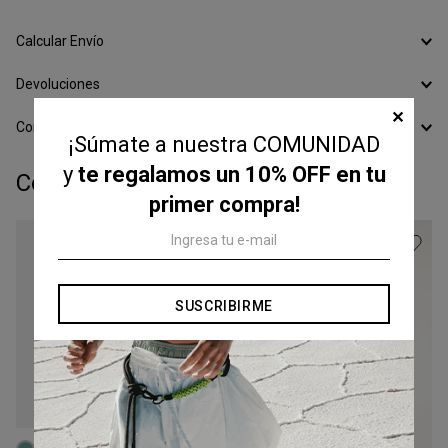
Calcular Envío
Devoluciones
✕
Conocer todos los Medios de Pago
¡Súmate a nuestra COMUNIDAD
y
te regalamos un 10% OFF en tu
Completá tu look:
primer compra!
SUSCRIBIRME
Talle