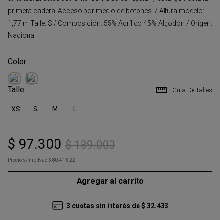
primera cadera. Acceso por medio de botones. / Altura modelo:
1,77 m Talle: S / Composición: 55% Acrílico 45% Algodón / Origen:
Nacional
Talle
Guia De Talles
XS
S
M
L
$
97
.
300
$
139
.
000
Precio s/Imp.Nac
$ 80.413,22
Agregar al carrito
3
cuotas sin interés de
$
32
.
433