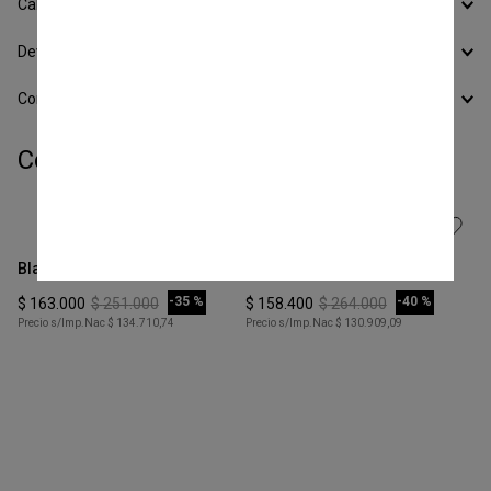
Calcular Envío
Devoluciones
Conocer todos los Medios de Pago
Completá tu look:
Talle
Talle
XS
XS
Blazer Cruzado
Tapado Paño Classic