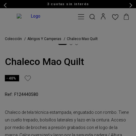
3 cuotas sin interés
Colección
Abrigos Y Camperas
Chaleco Mao Quilt
Chaleco Mao Quilt
40%
F124440580
Chaleco de tela técnica estampada, enguatado con rombo. Tiene
un cuello trepado, bolsillos laterales y lazo en la cintura. Acceso
por medio de broches a presión grabados con el logo de la
marca. Calce oversized y largo por la segunda cadera./ Altura