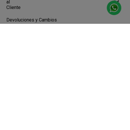
al
Cliente
Devoluciones y Cambios
Terminos y Condiciones
Ayuda
Contacto
Legales
Botón de arrepentimiento
Libro de quejas