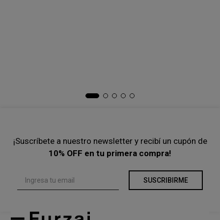
Chaleco Over Puff
Bomber Cargo
COMPRAR
COMPRAR
-
35 %
-
50 %
$
90
.
300
$
139
.
000
$
125
.
000
$
250
.
000
Precio s/Imp.Nac
$ 74.628,10
Precio s/Imp.Nac
$ 103.305,79
Ta
Pa
$
Pre
¡Suscríbete a nuestro newsletter y recibí un cupón de
10% OFF en tu primera compra!
SUSCRIBIRME