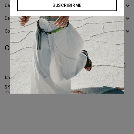
Calcular Envío
SUSCRIBIRME
Devoluciones
Conocer todos los Medios de Pago
Completá tu look:
Talle
Talle
S
XS