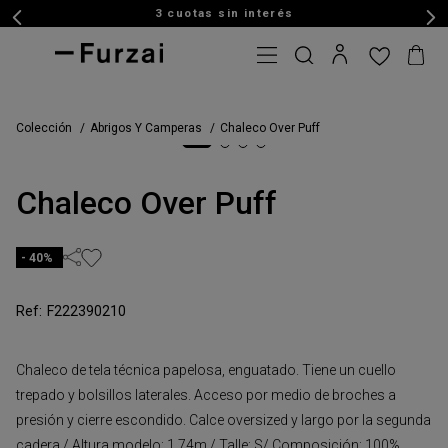
3 cuotas sin interés
Colección
Abrigos Y Camperas
Chaleco Over Puff
Chaleco Over Puff
40%
F222390210
Chaleco de tela técnica papelosa, enguatado. Tiene un cuello
trepado y bolsillos laterales. Acceso por medio de broches a
presión y cierre escondido. Calce oversized y largo por la segunda
cadera./ Altura modelo: 1,74m / Talle: S/ Composición: 100%