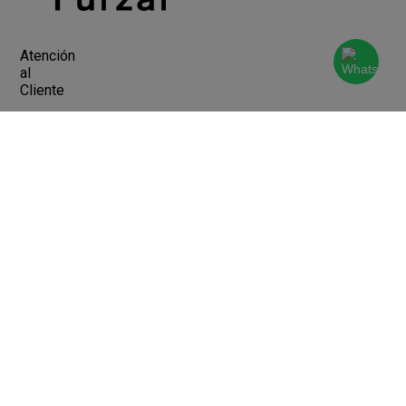
Atención
al
Cliente
Devoluciones y Cambios
Terminos y Condiciones
Ayuda
Contacto
Legales
Botón de arrepentimiento
Libro de quejas