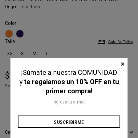
Origen: Importado
Talle
Guia De Talles
XS
S
M
L
✕
¡Súmate a nuestra COMUNIDAD
$
83
.
300
$
119
.
000
y
te regalamos un 10% OFF en tu
Precio s/Imp.Nac
$ 68.842,98
primer compra!
Agregar al carrito
3
cuotas sin interés de
$
27
.
766
SUSCRIBIRME
Calcular Envío