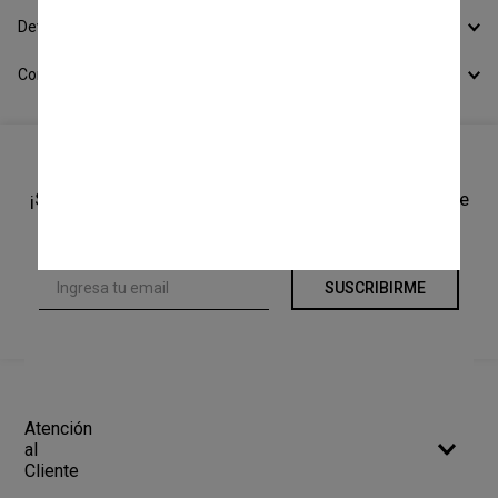
Devoluciones
Conocer todos los Medios de Pago
¡Suscríbete a nuestro newsletter y recibí un cupón de
10% OFF en tu primera compra!
SUSCRIBIRME
Atención
al
Cliente