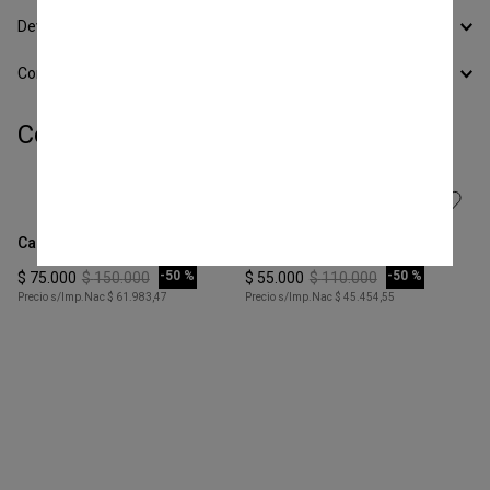
Devoluciones
Conocer todos los Medios de Pago
Completá tu look:
Talle
Talle
S
XS
Camisa Inspector
Top Enfoque Print
COMPRAR
COMPRAR
-
50 %
-
50 %