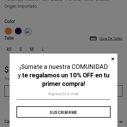
Origen: Importado
Talle
Guia De Talles
XS
S
M
L
✕
¡Súmate a nuestra COMUNIDAD
$
90
.
300
$
129
.
000
y
te regalamos un 10% OFF en tu
Precio s/Imp.Nac
$ 74.628,10
primer compra!
Agregar al carrito
3
cuotas sin interés de
$
30
.
100
SUSCRIBIRME
Calcular Envío