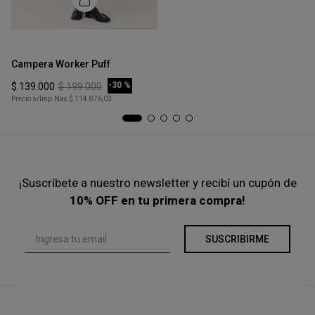
-
40 %
$
150
.
600
$
251
.
000
Precio s/Imp.Nac
$ 124.462,81
Talle
Ta
XS
Campera Worker Puff
Ch
COMPRAR
-
30 %
$
139
.
000
$
199
.
000
$
Precio s/Imp.Nac
$ 114.876,03
Pre
¡Suscríbete a nuestro newsletter y recibí un cupón de
10% OFF en tu primera compra!
SUSCRIBIRME