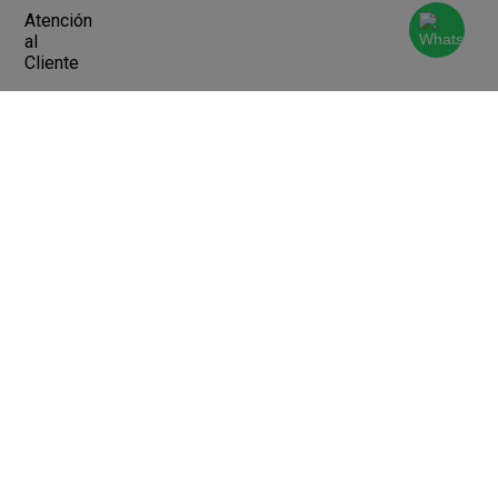
Atención
al
Cliente
Devoluciones y Cambios
Terminos y Condiciones
Ayuda
Contacto
Legales
Botón de arrepentimiento
Libro de quejas