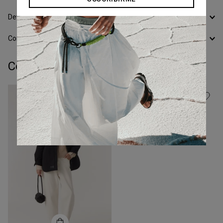
Devoluciones
Conocer todos los Medios de Pago
Completá tu look:
Talle
XS
Parka Cotton
COMPRAR