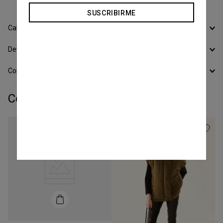
SUSCRIBIRME
Calcular Envío
Devoluciones
Conocer todos los Medios de Pago
Completá tu look:
Talle