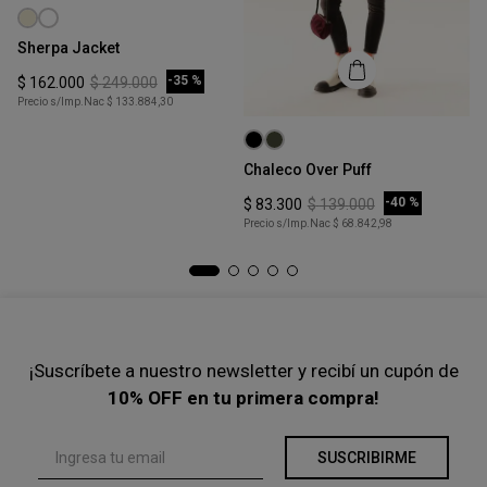
XS
Sherpa Jacket
COMPRAR
-
35 %
$
162
.
000
$
249
.
000
Precio s/Imp.Nac
$ 133.884,30
Talle
Ta
S
Chaleco Over Puff
Bl
COMPRAR
-
40 %
$
83
.
300
$
139
.
000
$
Precio s/Imp.Nac
$ 68.842,98
Pre
¡Suscríbete a nuestro newsletter y recibí un cupón de
10% OFF en tu primera compra!
SUSCRIBIRME