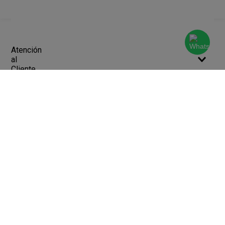
Atención
al
Cliente
Devoluciones y Cambios
Terminos y Condiciones
Ayuda
Contacto
Legales
Botón de arrepentimiento