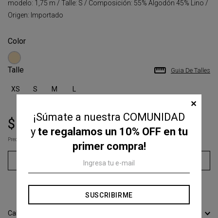
modelo: 1,75 m / Talle: S / Composición: 55% Algodón 45% Lino /
Origen: Importado
Talle
Guia De Talles
XS
S
M
L
✕
¡Súmate a nuestra COMUNIDAD
$
186
.
700
$
249
.
000
y
te regalamos un 10% OFF en tu
Precio s/Imp.Nac
$ 154.297,52
primer compra!
Agregar al carrito
3
cuotas sin interés de
$
62
.
233
SUSCRIBIRME
Calcular Envío