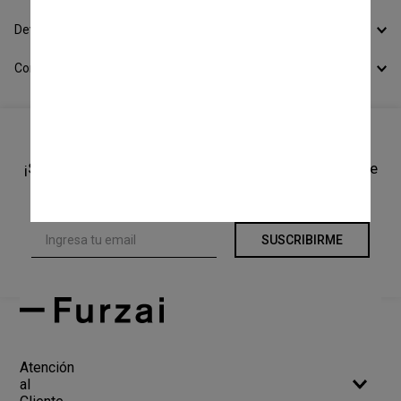
Devoluciones
Conocer todos los Medios de Pago
¡Suscríbete a nuestro newsletter y recibí un cupón de
10% OFF en tu primera compra!
SUSCRIBIRME
Atención
al