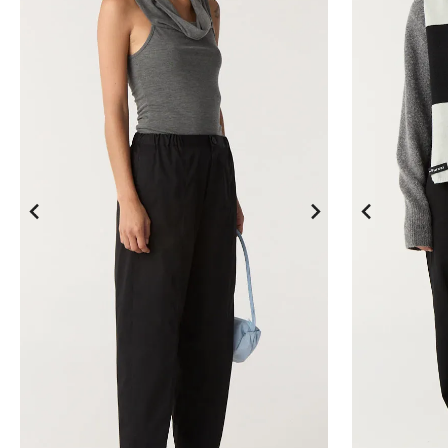
10
.
den