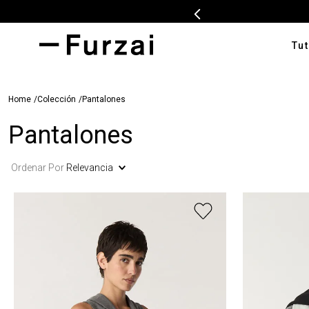
Tut
TÉRMI
Colección
Pantalones
1
.
ves
Pantalones
2
.
cam
3
.
swe
Ordenar Por
Relevancia
4
.
pan
5
.
cam
6
.
ente
7
.
car
8
.
tap
9
.
cha