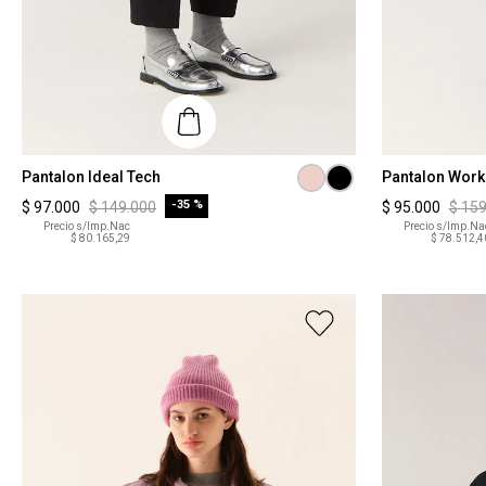
Talle
Talle
Pantalon Ideal Tech
Pantalon Work
-
35 %
$
97
.
000
$
149
.
000
$
95
.
000
$
15
S
XS
Precio s/Imp.Nac
Precio s/Imp.Na
$ 80.165,29
$ 78.512,4
COMPRAR