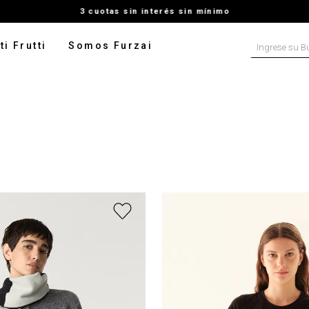
3 cuotas sin interés sin mínimo
Ingrese su B
ti Frutti
Somos Furzai
NOS MÁS BUSCADOS
tido
isa
ater
talon
pera
rito
digan
ado
leco