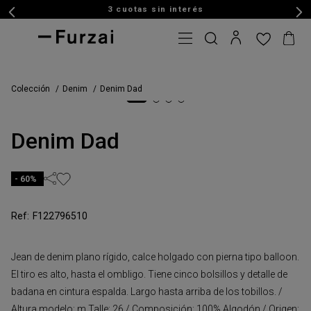
3 cuotas sin interés
Colección
Denim
Denim Dad
Denim Dad
60%
F122796510
Jean de denim plano rígido, calce holgado con pierna tipo balloon.
El tiro es alto, hasta el ombligo. Tiene cinco bolsillos y detalle de
badana en cintura espalda. Largo hasta arriba de los tobillos. /
Altura modelo: m Talle: 26 / Composición: 100% Algodón / Origen: