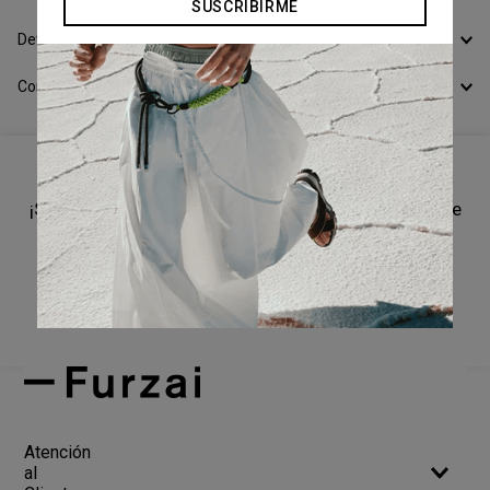
SUSCRIBIRME
Devoluciones
Conocer todos los Medios de Pago
¡Suscríbete a nuestro newsletter y recibí un cupón de
10% OFF en tu primera compra!
SUSCRIBIRME
Atención
al