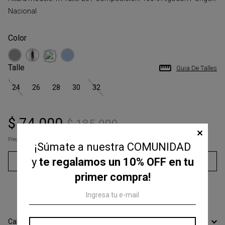
Nacional
Talle
Guia De Talles
24
26
28
30
32
$
74
.
000
$
185
.
000
✕
Precio s/Imp.Nac
$ 61.157,02
¡Súmate a nuestra COMUNIDAD
y
te regalamos un 10% OFF en tu
Agregar al carrito
primer compra!
3
cuotas sin interés de
$
24
.
666
Calcular Envío