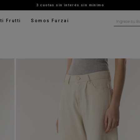
3 cuotas sin interés sin mínimo
Ingrese su B
ti Frutti
Somos Furzai
NOS MÁS BUSCADOS
tido
isa
ado
ater
pera
talon
rito
digan
leco