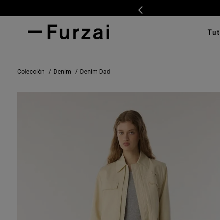
Tut
TÉRMI
Colección
Denim
Denim Dad
1
.
ves
2
.
cam
3
.
tap
4
.
swe
5
.
cam
6
.
pan
7
.
ente
8
.
car
9
.
cha