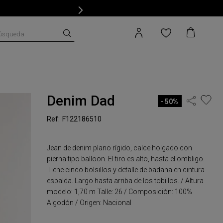
úsqueda
Denim Dad
50%
F122186510
Jean de denim plano rígido, calce holgado con
pierna tipo balloon. El tiro es alto, hasta el ombligo.
Tiene cinco bolsillos y detalle de badana en cintura
espalda. Largo hasta arriba de los tobillos. / Altura
modelo: 1,70 m Talle: 26 / Composición: 100%
Algodón / Origen: Nacional