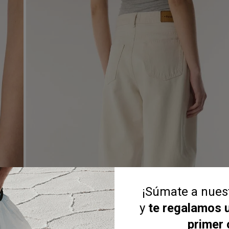
¡Súmate a nue
y
te regalamos 
primer