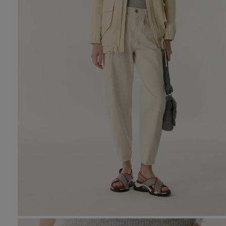
10
.
tre