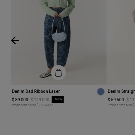
Talle
Talle
Denim Dad Ribbon Laser
Denim Straigh
26
26
-
40 %
$
89
.
000
$
149
.
000
$
59
.
500
$
11
Precio s/Imp.Nac
$ 73.553,72
Precio s/Imp.Nac
$
COMPRAR