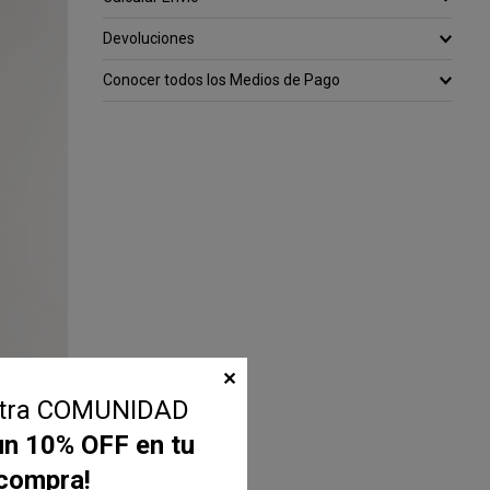
Devoluciones
Conocer todos los Medios de Pago
✕
stra COMUNIDAD
un 10% OFF en tu
 compra!