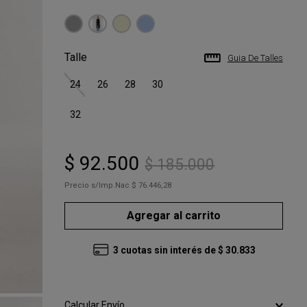
Talle
Guia De Talles
24
26
28
30
32
$
92
.
500
$
185
.
000
Precio s/Imp.Nac
$ 76.446,28
Agregar al carrito
3
cuotas sin interés de
$
30
.
833
Calcular Envío