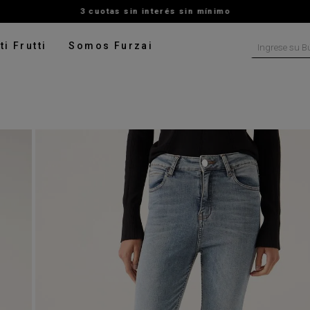
3 cuotas sin interés sin mínimo
Ingrese su B
ti Frutti
Somos Furzai
NOS MÁS BUSCADOS
tido
isa
ater
talon
ado
pera
rito
digan
leco