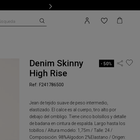
úsqueda
Denim Skinny
50%
High Rise
F241786500
Jean de tejido suave de peso intermedio,
elastizado. El calce es al cuerpo, tiro alto por
debajo del ombligo. Tiene cinco bolsillos y detalle
de badana en cintura de espalda. Largo hasta los
tobillos / Altura modelo: 1,75m / Talle: 24 /
Composición: 98%Algodon 2%Elastano / Origen: