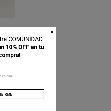
✕
stra COMUNIDAD
un 10% OFF en tu
 compra!
IBIRME