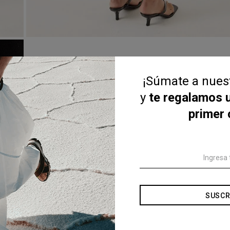
¡Súmate a nue
y
te regalamos 
primer
SUSCR