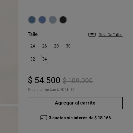
Talle
Guia De Talles
24
26
28
30
32
34
$
54
.
500
$
109
.
000
Precio s/Imp.Nac
$ 45.041,32
Agregar al carrito
3
cuotas sin interés de
$
18
.
166