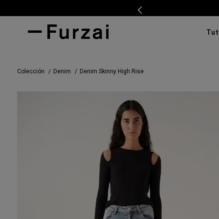
Tut
TÉRMI
Colección
Denim
Denim Skinny High Rise
1
.
ves
2
.
cam
3
.
swe
4
.
pan
5
.
tap
6
.
cam
7
.
ente
8
.
car
9
.
cha