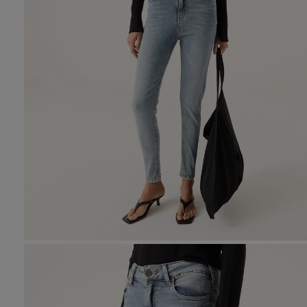
10
.
den