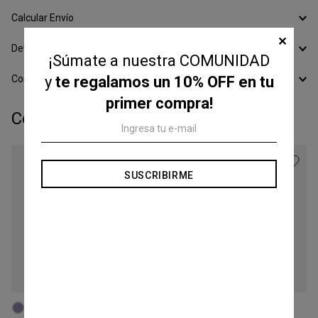
Calcular Envío
✕
Devoluciones
¡Súmate a nuestra COMUNIDAD
Conocer todos los Medios de Pago
y
te regalamos un 10% OFF en tu
primer compra!
Completá tu look:
SUSCRIBIRME
Talle
Talle
28
M