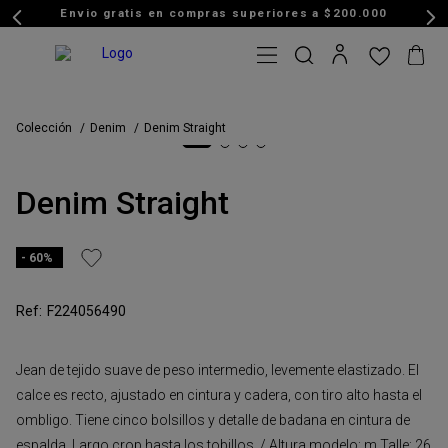
Envio gratis en compras superiores a $200.000
Colección
Denim
Denim Straight
Denim Straight
60%
F224056490
Jean de tejido suave de peso intermedio, levemente elastizado. El
calce es recto, ajustado en cintura y cadera, con tiro alto hasta el
ombligo. Tiene cinco bolsillos y detalle de badana en cintura de
espalda. Largo crop hasta los tobillos. / Altura modelo: m Talle: 26