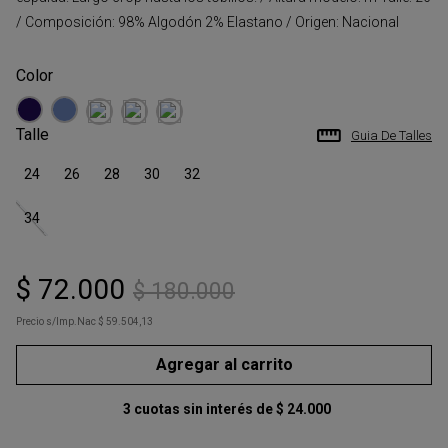
/ Composición: 98% Algodón 2% Elastano / Origen: Nacional
Talle
Guia De Talles
24
26
28
30
32
34
$
72
.
000
$
180
.
000
Precio s/Imp.Nac
$ 59.504,13
Agregar al carrito
3
cuotas sin interés de
$
24
.
000