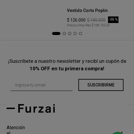
M
ra
Vestido Corto Poplin
Ve
COMPRAR
-
30 %
$
126
.
000
$
180
.
000
$
Precio s/Imp.Nac
$ 104.132,23
Pre
¡Suscríbete a nuestro newsletter y recibí un cupón de
10% OFF en tu primera compra!
SUSCRIBIRME
Atención
al