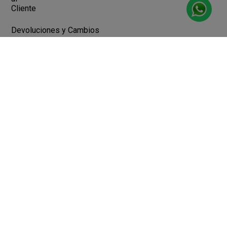
Cliente
Devoluciones y Cambios
Terminos y Condiciones
Ayuda
Contacto
Legales
Botón de arrepentimiento
Libro de quejas