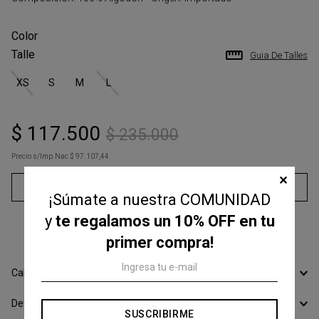
Talle
Guia De Talles
XS
S
M
L
$
117
.
500
$
235
.
000
Precio s/Imp.Nac
$ 97.107,44
✕
Agregar al carrito
¡Súmate a nuestra COMUNIDAD
y
te regalamos un 10% OFF en tu
3
cuotas sin interés de
$
39
.
166
primer compra!
Calcular Envío
Devoluciones
SUSCRIBIRME