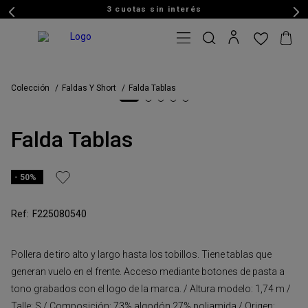
3 cuotas sin interés
Colección
Faldas Y Short
Falda Tablas
Falda Tablas
50%
F225080540
Pollera de tiro alto y largo hasta los tobillos. Tiene tablas que
generan vuelo en el frente. Acceso mediante botones de pasta a
tono grabados con el logo de la marca. / Altura modelo: 1,74 m /
Talle: S / Composición: 73% algodón 27% poliamida / Origen: