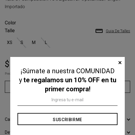
Importado
Talle
Guia De Talles
XS
S
M
L
$
92
.
500
✕
$
185
.
000
¡Súmate a nuestra COMUNIDAD
Precio s/Imp.Nac
$ 76.446,28
y
te regalamos un 10% OFF en tu
Agregar al carrito
primer compra!
3
cuotas sin interés de
$
30
.
833
Calcular Envío
SUSCRIBIRME
Devoluciones